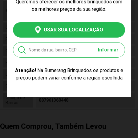
Queremos oferecer os melhores brinquedos com
As cores podem variar entre as imagens
os melhores preços da sua região.
Aviso
mostradas acima e o produto. Imagens
meramente ilustrativas.
Gênero
Unissex
USAR SUA LOCALIZAÇÃO
Personagem
N/A
Informar
Categoria
N/a
Fabricante
MATTEL
Atenção!
Na Bumerang Brinquedos os produtos e
Linha
Brinquedo
preços podem variar conforme a região escolhida
Código
DTM56
Código de
887961360448
Barras
Quem Comprou, Também Levou