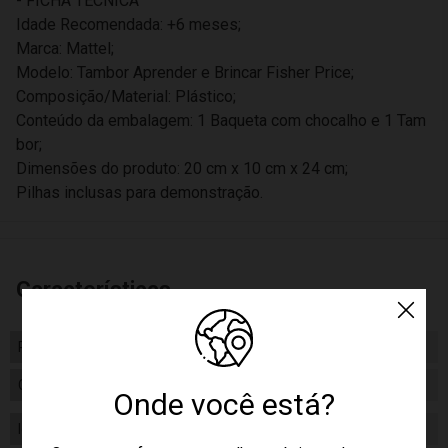
- FICHA TÉCNICA
Idade Recomendada: +6 meses;
Marca: Mattel;
Modelo: Tambor Aprender e Brincar Fisher Price;
Composição/Material: Plástico;
Conteúdo da embalagem: 1 Baqueta com chocalho e 1 Tam
bor;
Dimensões do produto: 20 cm x 10 cm x 24 cm;
Pilhas inclusas para demonstração.
Características
Peso
1499.00
Certificado/ Selo Inmetro
005926/2021
Onde você está?
Idade
1 a 2 Anos