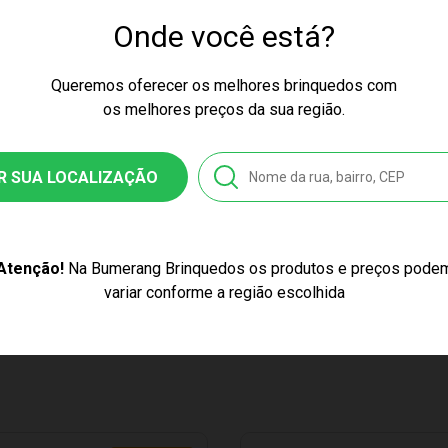
ssex
Onde você está?
ow
Queremos oferecer os melhores brinquedos com
os melhores preços da sua região.
57
8010145578
R SUA LOCALIZAÇÃO
stico, Papel
Super Trunfo Mitologia Nórdica Grow 04557
Atenção!
Na Bumerang Brinquedos os produtos e preços pode
variar conforme a região escolhida
ticor