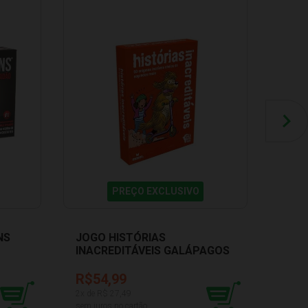
PREÇO EXCLUSIVO
NS
JOGO HISTÓRIAS
JOG
INACREDITÁVEIS GALÁPAGOS
ESF
BLK215
ELKA
R$54,99
R$9
2
x de R$
27,49
4
x de 
sem juros no cartão
sem ju