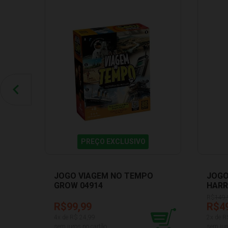
PREÇO EXCLUSIVO
JOGO VIAGEM NO TEMPO
JOGO
GROW 04914
HARR
RSC0
R$
149,
R$99,99
R$4
4
x de R$
24,99
2
x de R
sem juros no cartão
sem jur