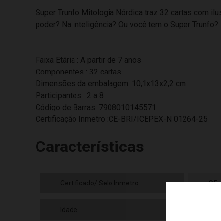
Super Trunfo Mitologia Nórdica traz 32 cartas com il
poder? Na inteligência? Ou você tem o Super Trunfo?
Faixa Etária : A partir de 7 anos
Componentes : 32 cartas
Dimensões da embalagem :10,1x13x2,2 cm
Participantes : 2 a 8
Código de Barras :7908010145571
Certificação Inmetro :CE-BRI/ICEPEX-N 01264-25
Características
Certificado/ Selo Inmetro
CE-
Idade
07+