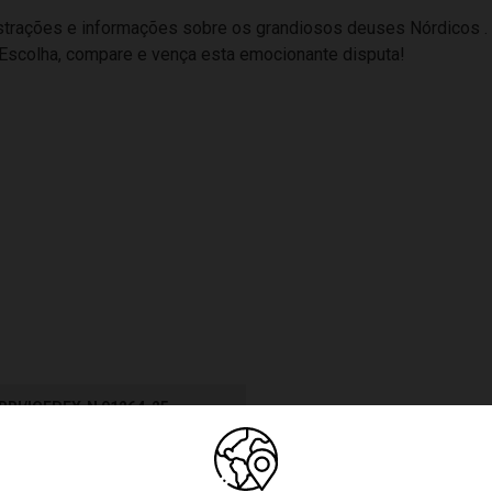
ustrações e informações sobre os grandiosos deuses Nórdicos . 
 Escolha, compare e vença esta emocionante disputa!
BRI/ICEPEX-N 01264-25