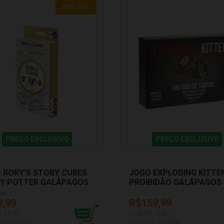
67
%
OFF
PREÇO EXCLUSIVO
PREÇO EXCLUSIVO
 RORY'S STORY CUBES
JOGO EXPLODING KITTE
Y POTTER GALÁPAGOS
PROIBIDÃO GALÁPAGOS
10
EXK101
99
9,99
R$159,99
$
24,99
7
x de R$
22,85
os no cartão
sem juros no cartão