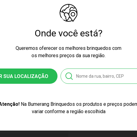
igo de Homologação Anatel
BRI/ICEPEX-N 01264-25 003817/2019
Onde você está?
Queremos oferecer os melhores brinquedos com
ssex
os melhores preços da sua região.
ow
R SUA LOCALIZAÇÃO
49
8010142495
Atenção!
Na Bumerang Brinquedos os produtos e preços pode
stico, Papel
variar conforme a região escolhida
Super Trunfo Gatos