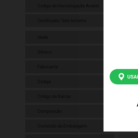
Código de Homologação Anatel
Cód
Certificado/ Selo Inmetro
CE-
Idade
07+
Gênero
Uni
Fabricante
Gr
USA
Código
042
Código de Barras
790
Composição
Plá
Conteúdo da Embalagem
01 