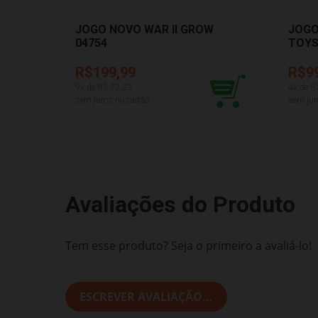
JOGO NOVO WAR II GROW
JOGO
04754
TOYS
R$199,99
R$9
9
x de R$
22,22
4
x de R
sem juros no cartão
sem jur
Avaliações do Produto
Tem esse produto? Seja o primeiro a avaliá-lo!
ESCREVER AVALIAÇÃO...