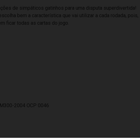
mações de simpáticos gatinhos para uma disputa superdivertida!
olha bem a característica que vai utilizar a cada rodada, pois, 
em ficar todas as cartas do jogo.
- NM300-2004 OCP 0046