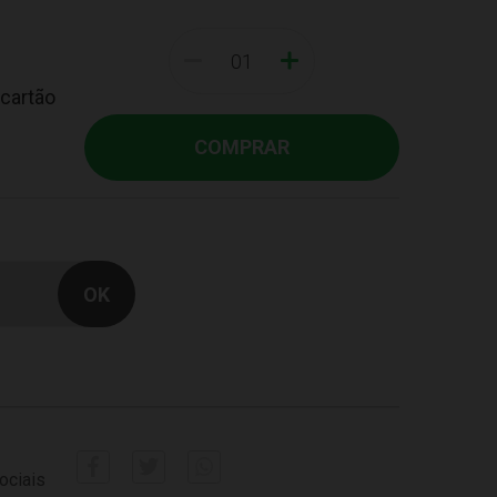
-
+
 cartão
COMPRAR
ociais