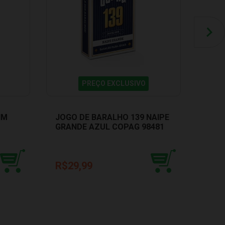
PREÇO EXCLUSIVO
IM
JOGO DE BARALHO 139 NAIPE
JOGO
GRANDE AZUL COPAG 98481
GRA
9848
R$29,99
R$2