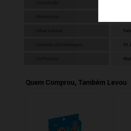
Composição
Pap
Alimentação
N/a
Pilhas Inclusas
Fal
Conteúdo da Embalagem
01 
Cor Produto
Mul
Quem Comprou, Também Levou