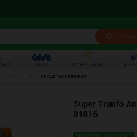
ABEÇA
GLOOB
BUMERANG BABY
BABY A
JOGOS
DE CARTAS E FIGURAS
Super Trunfo A
01816
5962
PREÇO EXCLUSIVO DO SITE