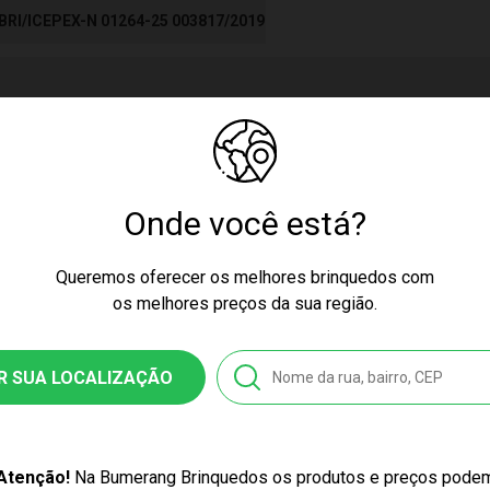
BRI/ICEPEX-N 01264-25 003817/2019
cores podem variar entre as imagens mostradas acima e o produto.
ssex
Onde você está?
Queremos oferecer os melhores brinquedos com
ow
os melhores preços da sua região.
nquedo
R SUA LOCALIZAÇÃO
16
8010118162
Atenção!
Na Bumerang Brinquedos os produtos e preços pode