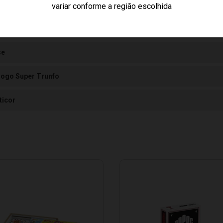
el cartão
variar conforme a região escolhida
se
Jogo Super Trunfo
ticor