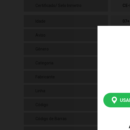
Certificado/ Selo Inmetro
CE-
Idade
07+
Aviso
As 
Gênero
Uni
Categoria
N/a
Fabricante
Gr
Linha
Bri
USA
Código
018
Código de Barras
790