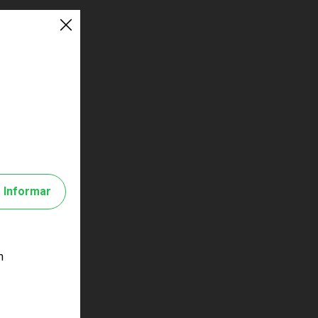
Informar
m