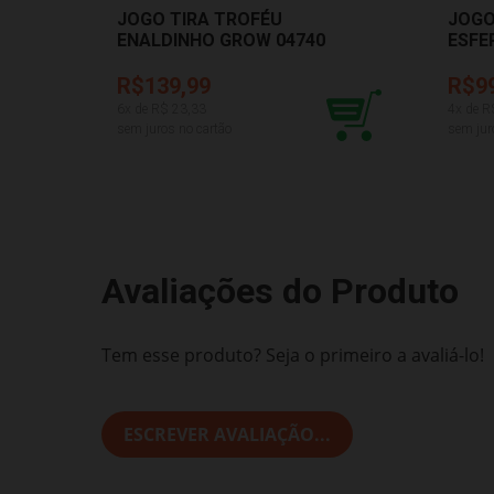
JOGO TIRA TROFÉU
JOGO
ENALDINHO GROW 04740
ESFE
ELKA
R$139,99
R$9
6
x de R$
23,33
4
x de R
sem juros no cartão
sem jur
Avaliações do Produto
Tem esse produto? Seja o primeiro a avaliá-lo!
ESCREVER AVALIAÇÃO...