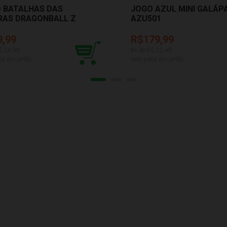
 BATALHAS DAS
JOGO AZUL MINI GALÁP
RAS DRAGONBALL Z
AZU501
 1265
9,99
R$179,99
$
24,99
8
x de R$
22,49
os no cartão
sem juros no cartão