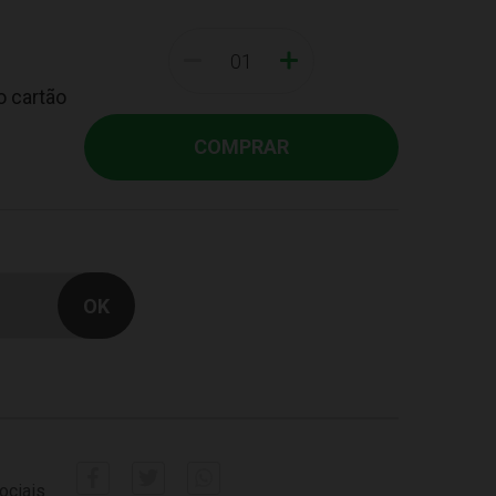
-
+
o cartão
COMPRAR
ociais