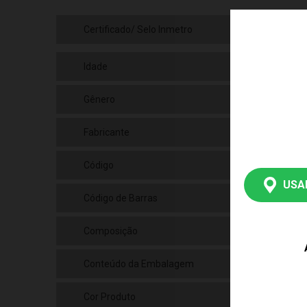
Certificado/ Selo Inmetro
REG
Idade
06+
Gênero
Uni
Fabricante
Toy
Código
003
USA
Código de Barras
789
Composição
Pap
Conteúdo da Embalagem
01 
Cor Produto
Mul