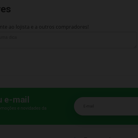
res
te ao lojista e a outros compradores!
u e-mail
E-mail
romoções e novidades da