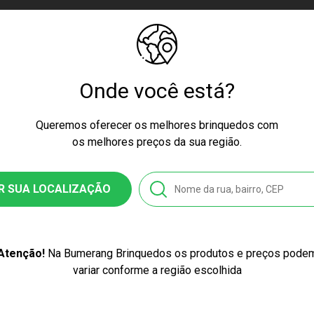
ISTRO:000466/2022
Onde você está?
ssex
Queremos oferecer os melhores brinquedos com
ster
os melhores preços da sua região.
237
R SUA LOCALIZAÇÃO
6054032370
el
Atenção!
Na Bumerang Brinquedos os produtos e preços pode
variar conforme a região escolhida
Super Kit de Jogos 3 em 1 Stitch Toyster 3237
ticor