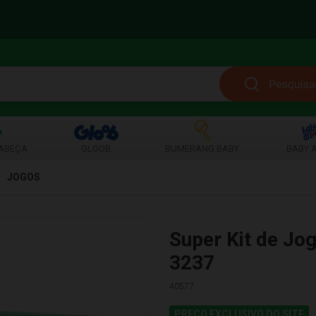
ABEÇA
GLOOB
BUMERANG BABY
BABY A
JOGOS
Super Kit de Jog
3237
40577
PREÇO EXCLUSIVO DO SITE