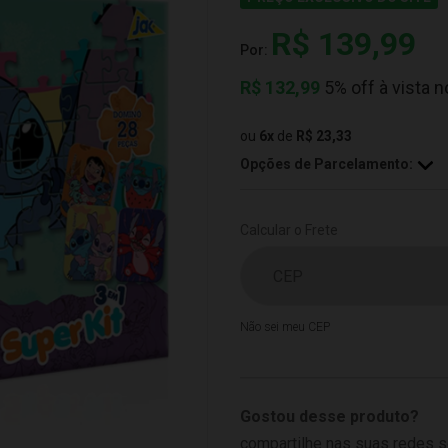
R$ 139,99
Por:
R$
132,99
5% off à vista n
ou
6
x
de
R$ 23,33
Opções de Parcelamento:
Calcular o Frete
Não sei meu CEP
Gostou desse produto?
compartilhe nas suas redes s