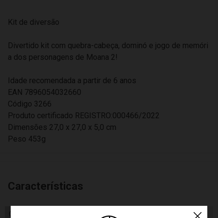
Kit de diversão
Divertido kit com quebra-cabeça, dominó e jogo de memóri
a dos personagens de Moana 2!
Idade recomendada a partir de 6 anos
EAN 7896054032660
Código 3266
Produto certificado REGISTRO:000466/2022
Dimensões 27,0 x 27,0 x 5,0 cm
Peso 453g
Características
Código de Homologação