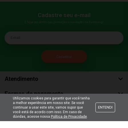
Cadastre seu e-mail
E fique por dentro das promoções e novidades da Bumerang!
E-mail
Atendimento
Formas de pagamento
Utilizamos cookies para garantir que você tenha
a melhor experiência em nosso site. Se você
Formas de envio
ENTENDI
continuar a usar este site, vamos supor que
você está de acordo com isso. Em caso de
dúvidas, acesse nossa
Política de Privacidade
.
Selos de segurança