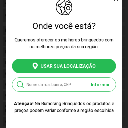
Código de Homologação Anatel
Anatel
Certificado/ Selo Inmetro
Certificado/ Selo Inmetro
000466/2022
Onde você está?
Idade
06+
Queremos oferecer os melhores brinquedos com
Gênero
Feminino
os melhores preços da sua região.
Personagem
Moana
Fabricante
Toyster
USAR SUA LOCALIZAÇÃO
Código
3266
Informar
Código de Barras
7896054032660
Composição
Papel
Atenção!
Na Bumerang Brinquedos os produtos e
Conteúdo da
01 Super Kit de Atividades Moana
preços podem variar conforme a região escolhida
Embalagem
2
Cor Produto
Multicor