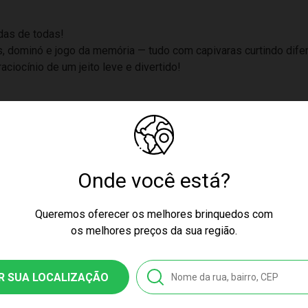
das de todas!
ominó e jogo da memória — tudo com capivaras curtindo diferent
aciocínio de um jeito leve e divertido!
Onde você está?
Queremos oferecer os melhores brinquedos com
os melhores preços da sua região.
R SUA LOCALIZAÇÃO