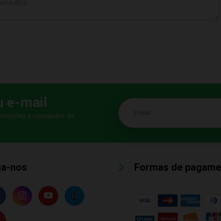
u e-mail
E-mail
romoções e novidades da
ga-nos
Formas de pagame