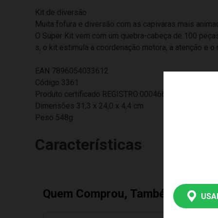
Kit de diversão
Muita fofura e diversão com as capivaras mais anima
O Super Kit vem com um quebra-cabeça de 100 peças, d
s, o kit estimula a coordenação motora, a atenção e o r
EAN 7896054033612
Código 3361
Produto certificado REGISTRO:000466/2022
Dimensões 31,3 x 24,0 x 4,4 cm
Peso 548g
Características
Quem Comprou, Também Levou
USA