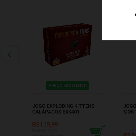
PREÇO EXCLUSIVO
JOGO EXPLODING KITTENS
JOGO
GALÁPAGOS EXK401
MONT
0481
R$119,99
5
x de R$
23,99
R$2