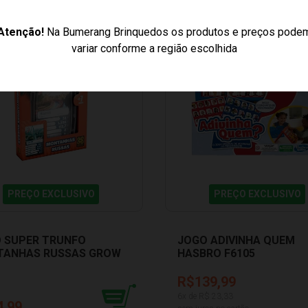
Atenção!
Na Bumerang Brinquedos os produtos e preços pode
variar conforme a região escolhida
PREÇO EXCLUSIVO
PREÇO EXCLUSIVO
 SUPER TRUNFO
JOGO ADIVINHA QUEM
ANHAS RUSSAS GROW
HASBRO F6105
9
R$139,99
6
x de R$
23,33
4,99