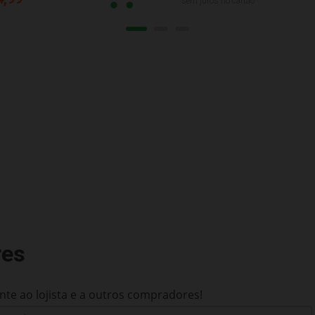
sem juros no cartão
res
te ao lojista e a outros compradores!