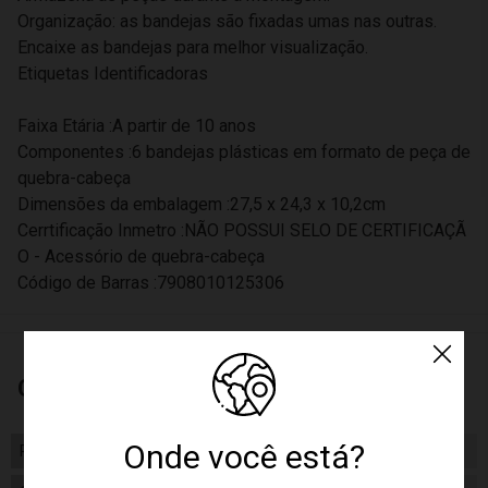
Organização: as bandejas são fixadas umas nas outras.
Encaixe as bandejas para melhor visualização.
Etiquetas Identificadoras
Faixa Etária :A partir de 10 anos
Componentes :6 bandejas plásticas em formato de peça de
quebra-cabeça
Dimensões da embalagem :27,5 x 24,3 x 10,2cm
Cerrtificação Inmetro :NÃO POSSUI SELO DE CERTIFICAÇÃ
O - Acessório de quebra-cabeça
Código de Barras :7908010125306
Características
Onde você está?
Peso
951.00