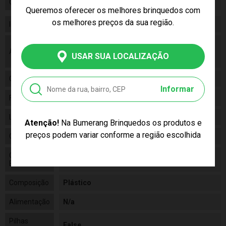
Certificado/ Selo Inmetro
ISENTO
Queremos oferecer os melhores brinquedos com
os melhores preços da sua região.
Idade
10+
As cores podem variar entre as imagens
Aviso
mostradas acima e o produto. Imagens
USAR SUA LOCALIZAÇÃO
meramente ilustrativas.
Gênero
Unissex
Informar
Fabricante
GROW
Linha
Brinquedo
Atenção!
Na Bumerang Brinquedos os produtos e
preços podem variar conforme a região escolhida
Código
02530
Código de
7908010125306
Barras
Composição
Plástico
Alimentação
N/a
Pilhas
False