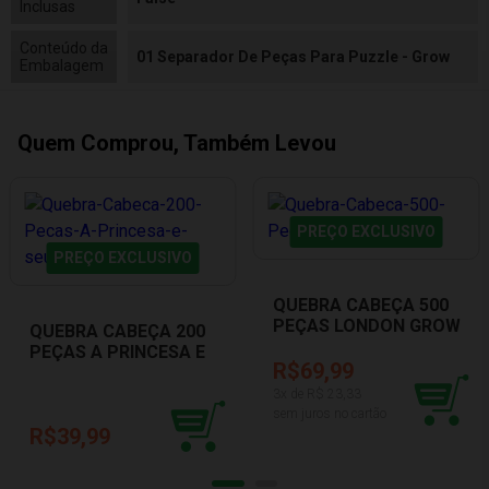
Inclusas
Conteúdo da
01 Separador De Peças Para Puzzle - Grow
Embalagem
Quem Comprou, Também Levou
PREÇO EXCLUSIVO
PREÇO EXCLUSIVO
QUEBRA CABEÇA 500
PEÇAS LONDON GROW
QUEBRA CABEÇA 200
04262
PEÇAS A PRINCESA E
R$69,99
SEUS UNICÓRNIOS
GROW 04243
3
x de R$
23,33
sem juros no cartão
R$39,99