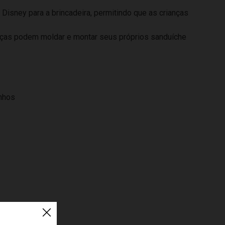
isney para a brincadeira, permitindo que as crianças
rianças podem moldar e montar seus próprios sanduíche
inhos