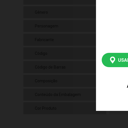
Gênero
Uni
Personagem
Mic
Fabricante
Cot
Código
268
USA
Código de Barras
789
Composição
Pla
Conteúdo da Embalagem
01 
Cor Produto
Mul