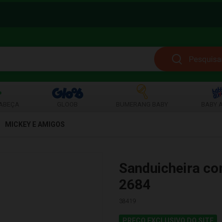
ABEÇA
GLOOB
BUMERANG BABY
BABY A
MICKEY E AMIGOS
Sanduicheira co
2684
38419
PREÇO EXCLUSIVO DO SITE