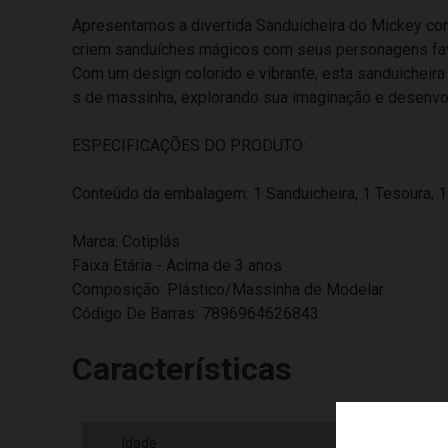
Apresentamos a divertida Sanduicheira do Mickey com
criem sanduíches mágicos com seus personagens fav
Com um design colorido e vibrante, esta sanduicheira
s de massinha, explorando sua imaginação e desenvo
ESPECIFICAÇÕES DO PRODUTO:
Conteúdo da embalagem: 1 Sanduicheira, 1 Tesoura, 1
Marca: Cotiplás
Faixa Etária - Acima de 3 anos
Composição: Plástico/Massinha de Modelar
Código De Barras: 7896964626843
Características
Idade
03+