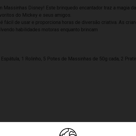
 Massinhas Disney! Este brinquedo encantador traz a magia da D
oritos do Mickey e seus amigos.
 é fácil de usar e proporciona horas de diversão criativa. As c
lvendo habilidades motoras enquanto brincam
 Espátula, 1 Rolinho, 5 Potes de Massinhas de 50g cada, 2 Prat