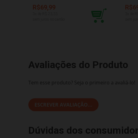
R$69,99
R$6
3
x de R$
23,33
3
x de R
sem juros no cartão
sem jur
Avaliações do Produto
Tem esse produto? Seja o primeiro a avaliá-lo!
ESCREVER AVALIAÇÃO...
Dúvidas dos consumido