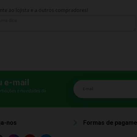
te ao lojista e a outros compradores!
u e-mail
E-mail
romoções e novidades da
ga-nos
Formas de pagame