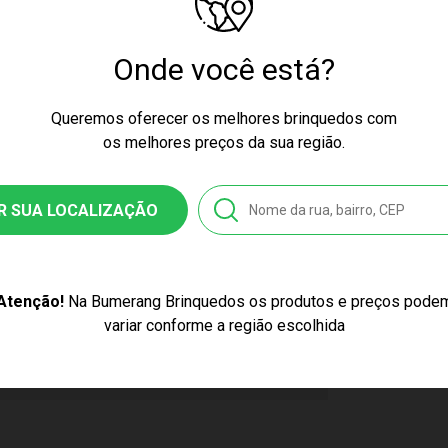
ssex
Onde você está?
key
Queremos oferecer os melhores brinquedos com
iplas
os melhores preços da sua região.
4
R SUA LOCALIZAÇÃO
6964626843
stico, massa de modelar
Atenção!
Na Bumerang Brinquedos os produtos e preços pode
variar conforme a região escolhida
Sanduicheira com Massinha Mickey Cotiplas 2684
ticor