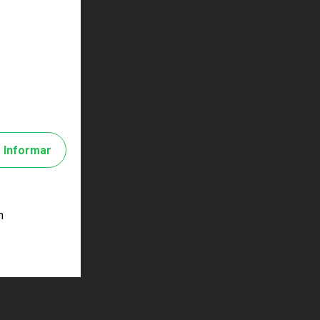
Informar
m