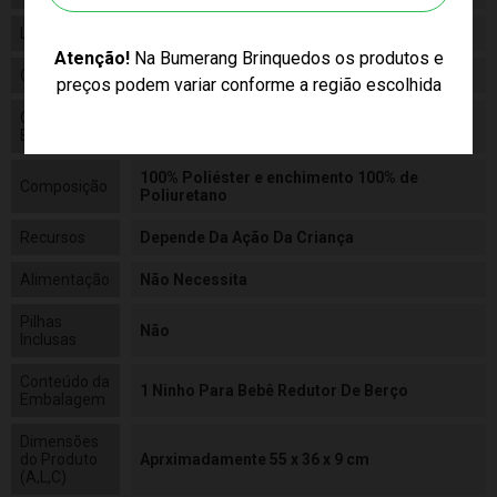
Linha
Brinquedo
Atenção!
Na Bumerang Brinquedos os produtos e
Código
10714
preços podem variar conforme a região escolhida
Código de
7908103707143
Barras
100% Poliéster e enchimento 100% de
Composição
Poliuretano
Recursos
Depende Da Ação Da Criança
Alimentação
Não Necessita
Pilhas
Não
Inclusas
Conteúdo da
1 Ninho Para Bebê Redutor De Berço
Embalagem
Dimensões
do Produto
Aprximadamente 55 x 36 x 9 cm
(A,L,C)