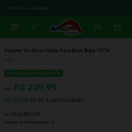
b
Informe a sua Região
Redutor De Berço Ninho Para Bebe Buba 10714
2147
PREÇO EXCLUSIVO DO SITE
R$ 239,99
Por:
R$
227,99
5% off à vista no cartão
ou
11
x
de
R$ 21,81
Opções de Parcelamento: