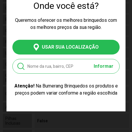
Onde você está?
Gênero
Unissex
Personagem
Safari
Queremos oferecer os melhores brinquedos com
os melhores preços da sua região.
Categoria
N/a
Fabricante
Buba
USAR SUA LOCALIZAÇÃO
Linha
Brinquedo
Código
09808
Informar
Código de
7899525698082
Barras
Atenção!
Na Bumerang Brinquedos os produtos e
Polipropileno (Pp), Espuma e Policloreto De
preços podem variar conforme a região escolhida
Composição
Vinila (Pvc)
Alimentação
N/a
Pilhas
False
Inclusas