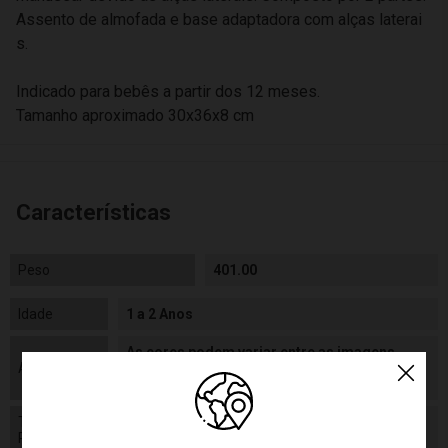
Assento de almofada e base adaptadora com alças laterai
s.
Indicado para bebês a partir dos 12 meses.
Tamanho aproximado 30x36x8 cm
Características
Peso
401.00
Idade
1 a 2 Anos
As cores podem variar entre as imagens
Aviso
mostradas acima e o produto. Imagens
meramente ilustrativas.
Tamanho
30 x 36 x 8 cm
Produto