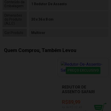
Conteúdo da
1 Redutor De Assento
Embalagem
Dimensões
do Produto
30 x 36 x 8 cm
(A,L,C)
Cor Produto
Multicor
Quem Comprou, Também Levou
PREÇO EXCLUSIVO
REDUTOR DE
ASSENTO SAFARI
BUBA 09808
R$89,99
4
x de R$
22,49