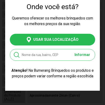
Onde você está?
Categoria
On Road
Linha
Brinquedo
Queremos oferecer os melhores brinquedos com
Código
3517
os melhores preços da sua região.
Código de
7841234092132
Barras
USAR SUA LOCALIZAÇÃO
Composição
Plástico
1 Bateria Recarregável Para o Carro (Inclusa)
Informar
Alimentação
e 2 Pilhas Aa Para o Controle (Não Inclusas)
Pilhas
False
Atenção!
Na Bumerang Brinquedos os produtos e
Inclusas
preços podem variar conforme a região escolhida
Conteúdo da
01 Rádio Contole - Speed Storms
Embalagem
Dimensões
do Produto
Aproximadamente 26cm (Carro)
(A,L,C)