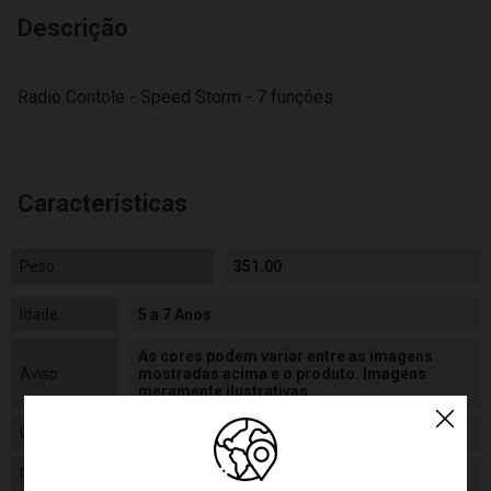
Descrição
Radio Contole - Speed Storm - 7 funções
Características
Peso
351.00
Idade
5 a 7 Anos
As cores podem variar entre as imagens
Aviso
mostradas acima e o produto. Imagens
meramente ilustrativas.
Gênero
Masculino
Personagem
Rádio Contole - Speed Storms