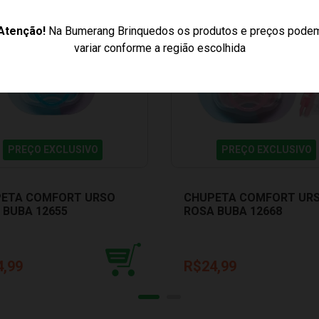
Atenção!
Na Bumerang Brinquedos os produtos e preços pode
variar conforme a região escolhida
PREÇO EXCLUSIVO
PREÇO EXCLUSIVO
ETA COMFORT URSO
CHUPETA COMFORT UR
 BUBA 12655
ROSA BUBA 12668
4,99
R$24,99