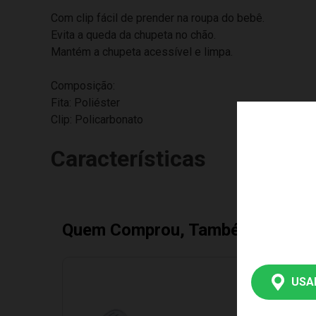
Com clip fácil de prender na roupa do bebê.
Evita a queda da chupeta no chão.
Mantém a chupeta acessível e limpa.
Composição:
Fita: Poliéster
Clip: Policarbonato
Características
Quem Comprou, Também Levou
USA