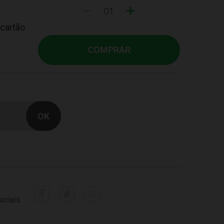
-
+
 cartão
COMPRAR
ociais