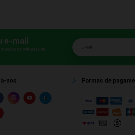
u e-mail
E-mail
romoções e novidades da
ga-nos
Formas de pagame