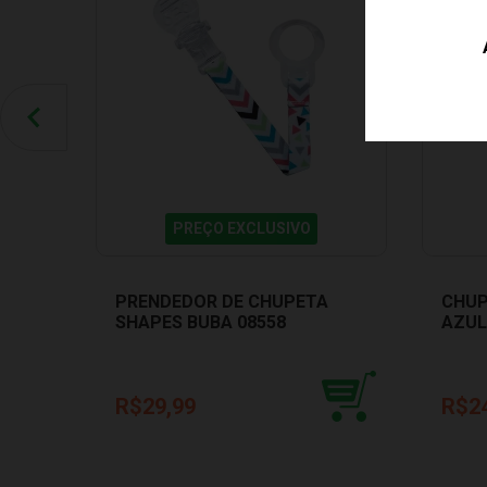
PREÇO EXCLUSIVO
PRENDEDOR DE CHUPETA
CHUP
SHAPES BUBA 08558
AZUL
R$29,99
R$2