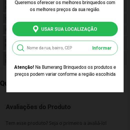
Queremos oferecer os melhores brinquedos com
Código de
7896054019449
Barras
os melhores preços da sua região.
Composição
Plastico
USAR SUA LOCALIZAÇÃO
Alimentação
N/a
Pilhas
False
Inclusas
Informar
Conteúdo da
01 Pote Com Blocos De Montar Tand Kids
Embalagem
300 Peças
Atenção!
Na Bumerang Brinquedos os produtos e
preços podem variar conforme a região escolhida
Quem Comprou, Também Levou
Avaliações do Produto
Tem esse produto? Seja o primeiro a avaliá-lo!