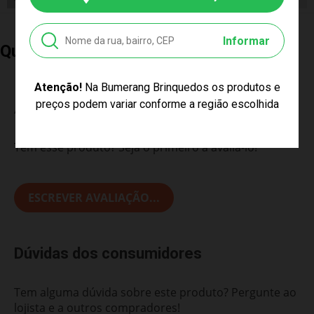
Informar
Quem Comprou, Também Levou
Atenção!
Na Bumerang Brinquedos os produtos e
preços podem variar conforme a região escolhida
Avaliações do Produto
Tem esse produto? Seja o primeiro a avaliá-lo!
ESCREVER AVALIAÇÃO...
Dúvidas dos consumidores
Tem alguma dúvida sobre este produto? Pergunte ao
lojista e a outros compradores!