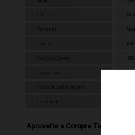
Idade
03+
Gênero
Uni
Fabricante
Usu
Código
550
Código de Barras
789
Composição
Plá
Conteúdo da Embalagem
01 
Cor Produto
Mul
Aproveite e Compre Também