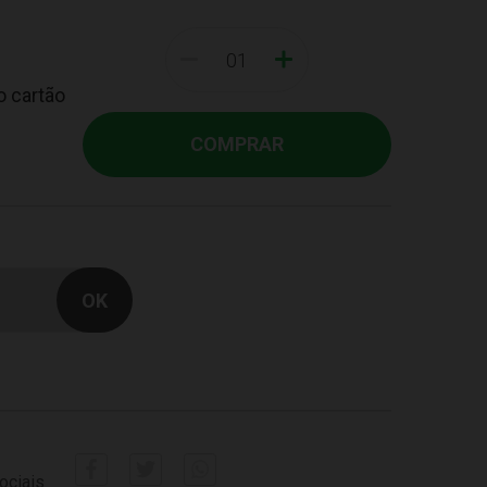
-
+
o cartão
COMPRAR
ociais