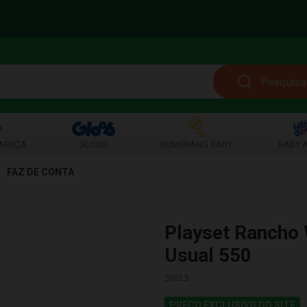
ABEÇA
GLOOB
BUMERANG BABY
BABY A
FAZ DE CONTA
Playset Rancho
Usual 550
39523
PREÇO EXCLUSIVO DO SITE