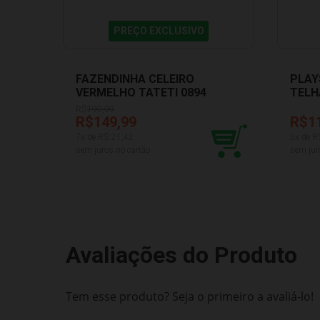
PREÇO EXCLUSIVO
FAZENDINHA CELEIRO
PLAY
VERMELHO TATETI 0894
TELH
550
R$
199,99
R$149,99
R$1
7
x de R$
21,42
5
x de R
sem juros no cartão
sem jur
Avaliações do Produto
Tem esse produto? Seja o primeiro a avaliá-lo!