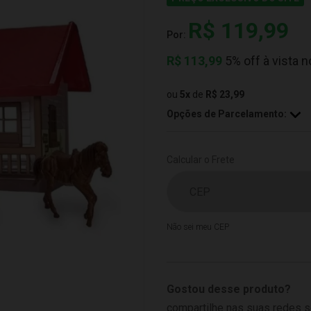
R$ 119,99
Por:
R$
113,99
5% off à vista n
ou
5
x
de
R$ 23,99
Opções de Parcelamento:
Calcular o Frete
Não sei meu CEP
Gostou desse produto?
compartilhe nas suas redes s