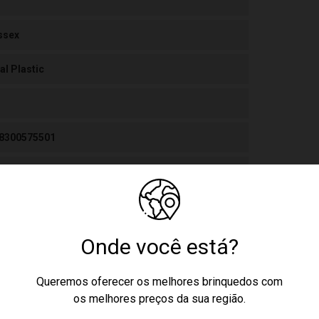
ssex
al Plastic
8300575501
stico
Playset Rancho Western Telhado Vermelho Usual 550
Onde você está?
ticor
Queremos oferecer os melhores brinquedos com
os melhores preços da sua região.