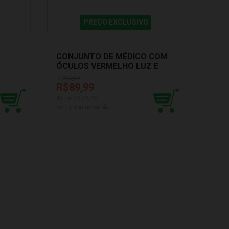
PREÇO EXCLUSIVO
CONJUNTO DE MÉDICO COM
CAI
ÓCULOS VERMELHO LUZ E
SOM
SOM BBR R3245
BBR 
R$
99,99
R$89,99
R$2
4
x de R$
22,49
11
x de
sem juros no cartão
sem ju