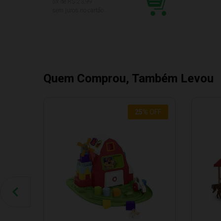
5
x de R$
23,99
sem juros no cartão
Quem Comprou, Também Levou
25
%
OFF