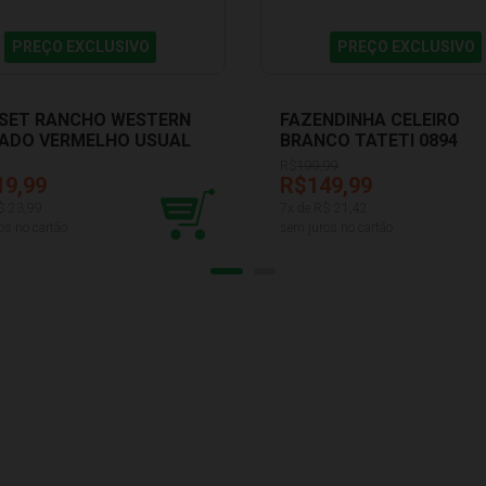
PREÇO EXCLUSIVO
PREÇO EXCLUSIVO
SET RANCHO WESTERN
FAZENDINHA CELEIRO
ADO VERMELHO USUAL
BRANCO TATETI 0894
R$
199,99
19,99
R$149,99
$
23,99
7
x de R$
21,42
os no cartão
sem juros no cartão