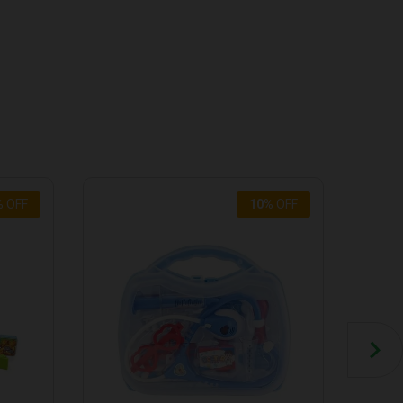
%
OFF
10
%
OFF