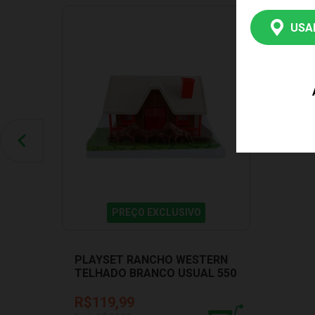
USA
PREÇO EXCLUSIVO
PLAYSET RANCHO WESTERN
TELHADO BRANCO USUAL 550
R$119,99