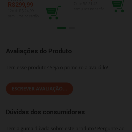
BBURAGO JR 22-88803
R$299,99
7
x de R$
21,42
sem juros no cartão
12
x de R$
24,99
sem juros no cartão
Avaliações do Produto
Tem esse produto? Seja o primeiro a avaliá-lo!
ESCREVER AVALIAÇÃO...
Dúvidas dos consumidores
Tem alguma dúvida sobre este produto? Pergunte ao