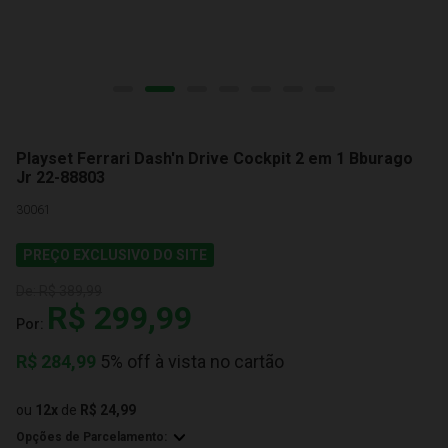
Playset Ferrari Dash'n Drive Cockpit 2 em 1 Bburago
Jr 22-88803
30061
PREÇO EXCLUSIVO DO SITE
De:
R$ 389,99
R$ 299,99
Por:
R$
284,99
5% off à vista no cartão
ou
12
x
de
R$ 24,99
Opções de Parcelamento: