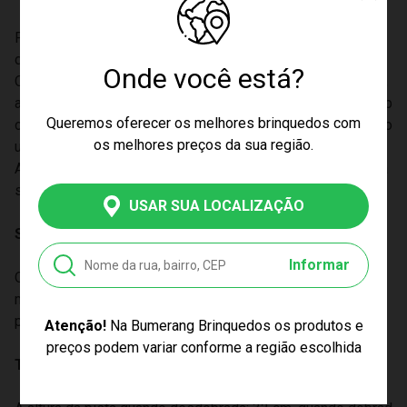
Fácil de desdobrar a pista e depois de dobrar o cockpit de
direção sob a licença oficial da marca Ferrari.
Onde você está?
O cockpit é equipado com um volante giratório com buzina,
alavanca de câmbio, chave de ignição, espelho dobrável e b
Queremos oferecer os melhores brinquedos com
otões adicionais que, ao serem pressionados, podem ser o
os melhores preços da sua região.
uvidos sons realistas do carro em movimento da Ferrari.
Algumas melodias e luzes sinalizando o funcionamento da
s setas tornam a diversão mais atraente.
USAR SUA LOCALIZAÇÃO
Sobre a miniatura:
Informar
O conjunto inclui um carro Ferrari F12 Berlinetta com aproxi
madamente 9 cm de comprimento, deslizando pela pista a
pós pressionar o botão.
Atenção!
Na Bumerang Brinquedos os produtos e
preços podem variar conforme a região escolhida
Tamanho Aproximado: