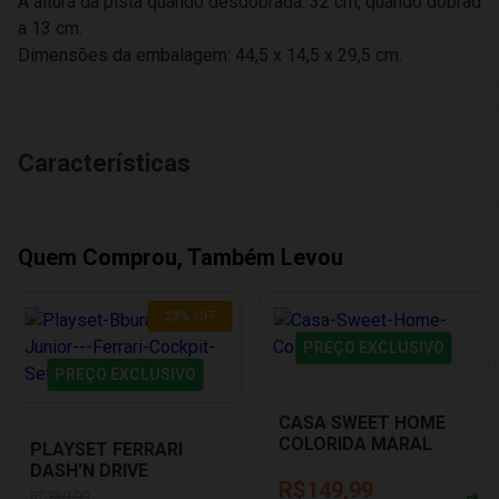
A altura da pista quando desdobrada: 32 cm, quando dobrad
a 13 cm.
Dimensões da embalagem: 44,5 x 14,5 x 29,5 cm.
Características
Quem Comprou, Também Levou
23
%
OFF
PREÇO EXCLUSIVO
PREÇO EXCLUSIVO
CASA SWEET HOME
COLORIDA MARAL
PLAYSET FERRARI
1158
DASH'N DRIVE
R$149,99
COCKPIT 2 EM 1
R$
389,99