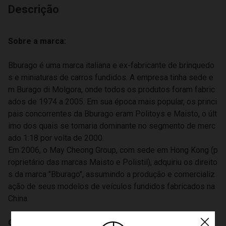
Descrição
Sobre a marca:
Bburago é uma marca italiana e ex-fabricante de brinquedo
s e miniaturas de carros fundidos. A empresa tinha sede e
m Burago di Molgora, onde todos os produtos foram fabric
ados de 1974 a 2005. Em sua época mais popular, os princi
pais concorrentes da Bburago eram Politoys e Maisto, o últ
imo dos quais se tornaria dominante no segmento de merc
ado 1:18 por volta de 2000.
Em 2006, o May Cheong Group, com sede em Hong Kong (p
roprietário das marcas Maisto e Polistil), adquiriu os direito
s da marca "Bburago", assumindo a produção e comercializ
ação de seus modelos de veículos fundidos fabricados na
China.
Curiosidades do Modelo: