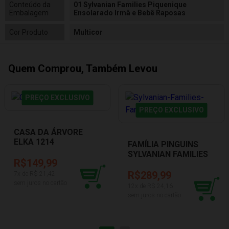
Conteúdo da
01 Sylvanian Families Piquenique
Embalagem
Ensolarado Irmã e Bebê Raposas
Cor Produto
Multicor
Quem Comprou, Também Levou
PREÇO EXCLUSIVO
PREÇO EXCLUSIVO
CASA DA ÁRVORE
ELKA 1214
FAMÍLIA PINGUINS
SYLVANIAN FAMILIES
R$149,99
5694
R$289,99
7
x de R$
21,42
sem juros no cartão
12
x de R$
24,16
sem juros no cartão