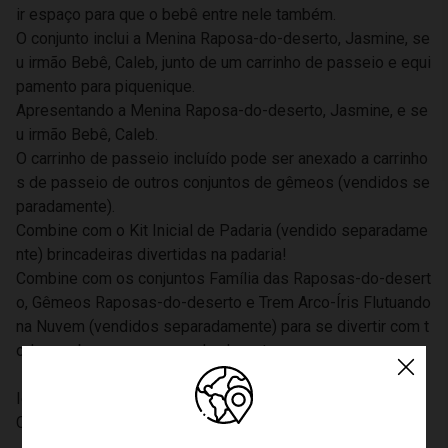
ir espaço para que o bebê entre nele também.
O conjunto inclui a Menina Raposa-do-deserto, Jasmine, se
u irmão Bebê, Caleb, junto de um carrinho de passeio e equi
pamento para piquenique.
Apresentando a Menina Raposa-do-deserto, Jasmine, e se
u irmão Bebê, Caleb.
O carrinho de passeio incluído pode ser anexado a carrinho
s de passeio de outros conjuntos de gêmeos (vendidos se
paradamente).
Combine com o Kit Inicial de Padaria (vendido separadame
nte) brincadeiras divertidas na padaria!
Combine com os conjuntos Família das Raposas-do-desert
o, Gêmeos Raposas-do-deserto e Trem Arco-Íris Flutuando
na Nuvem (vendidos separadamente) para se divertir com t
odos os bonecos raposa-do-deserto.
Idade: acima de 3 anos
CE-BRI/ABCP 004975/2019 OCP 0161