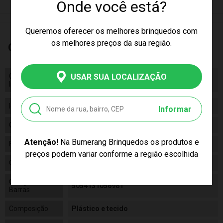
Onde você está?
Queremos oferecer os melhores brinquedos com
os melhores preços da sua região.
Características
USAR SUA LOCALIZAÇÃO
Certificado/ Selo
CE-BRI/ABCP 004975/2019 OCP
Inmetro
0161
Idade
03+
Informar
Gênero
Feminino
Atenção!
Na Bumerang Brinquedos os produtos e
Fabricante
Epoch
preços podem variar conforme a região escolhida
Código
5698
Código de
5054131056981
Barras
Composição
Plástico e tecido