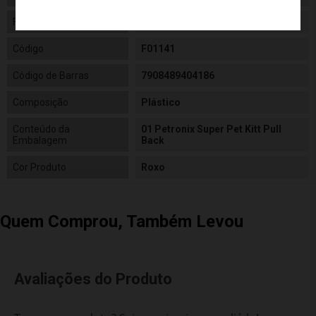
Fabricante
Barão Atacadista
Código
F01141
Código de Barras
7908489404186
Composição
Plástico
Conteúdo da
01 Petronix Super Pet Kitt Pull
Embalagem
Back
Cor Produto
Roxo
Quem Comprou, Também Levou
Avaliações do Produto