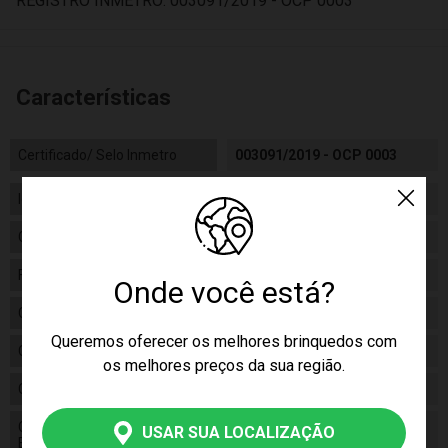
REGISTRO INMETRO: 003091/2019 - OCP 0003
Características
Certificado/ Selo Inmetro
003091/2019 - OCP 0003
Idade
03+
Gênero
Masculino
Fabricante
Roma Jensen
Onde você está?
Código
1475
Queremos oferecer os melhores brinquedos com
Código de Barras
7892238420360
os melhores preços da sua região.
Composição
Plástico
Conteúdo da
01 Onibus Viação Petroleum Verde
USAR SUA LOCALIZAÇÃO
Embalagem
Roma Jensen 1475