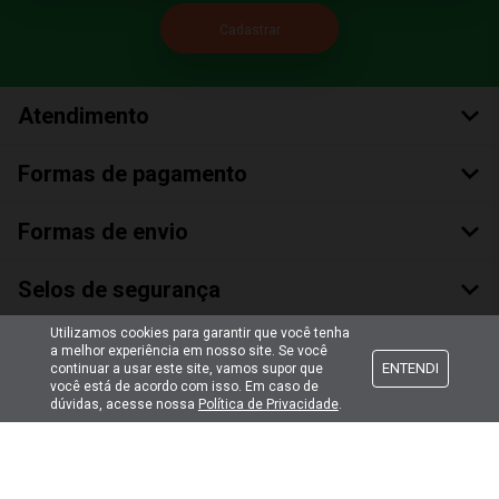
Atendimento
Formas de pagamento
Formas de envio
Selos de segurança
Utilizamos cookies para garantir que você tenha
a melhor experiência em nosso site. Se você
ENTENDI
continuar a usar este site, vamos supor que
você está de acordo com isso. Em caso de
dúvidas, acesse nossa
Política de Privacidade
.
Copyright © 2018 Todos Os Direitos Reservados
Bumerang Brinquedos Eireli – EPP CNPJ: 28.497.265/0001-66