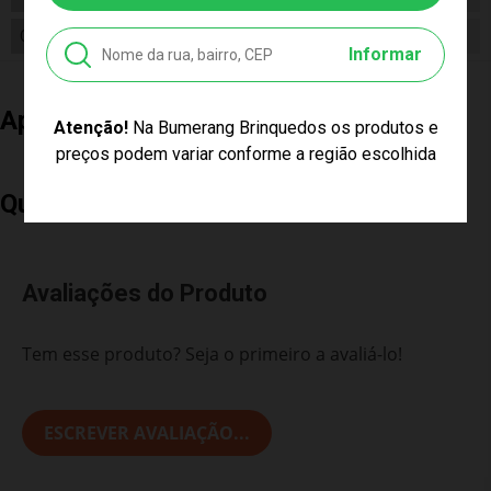
Cor Produto
Verde
Informar
Aproveite e Compre Também
Atenção!
Na Bumerang Brinquedos os produtos e
preços podem variar conforme a região escolhida
Quem Comprou, Também Levou
Avaliações do Produto
Tem esse produto? Seja o primeiro a avaliá-lo!
ESCREVER AVALIAÇÃO...