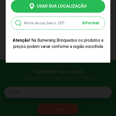
WHISKER INFINITY NADO
3900
USAR SUA LOCALIZAÇÃO
Produto Esgotado
Informar
CARREGAR MAIS PRODUTOS
Atenção!
Na Bumerang Brinquedos os produtos e
preços podem variar conforme a região escolhida
Cadastre seu e-mail
E fique por dentro das promoções e novidades da Bumerang!
E-mail