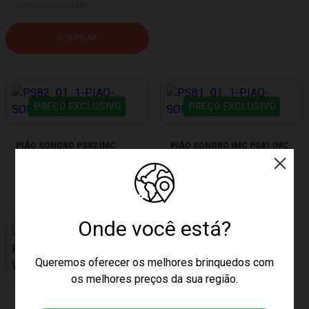
sem juros no cartão
COMPRAR
PREÇO EXCLUSIVO
PREÇO EXCLUSIVO
PIÃO SONORO PS82 IMC
PIÃO SONORO IMC PS81 IMC
Produto Esgotado
Produto Esgotado
Onde você está?
Queremos oferecer os melhores brinquedos com
PREÇO EXCLUSIVO
os melhores preços da sua região.
PIÃO PLASTIC SERIES HOLY