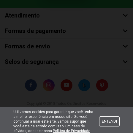
Atendimento
Formas de pagamento
Formas de envio
Selos de segurança
Copyright © 2018 Todos Os Direitos Reservados
Bumerang Brinquedos Eireli – EPP CNPJ: 28.497.265/0001-66
Utilizamos cookies para garantir que você tenha
a melhor experiência em nosso site. Se você
ENTENDI
continuar a usar este site, vamos supor que
você está de acordo com isso. Em caso de
dúvidas, acesse nossa
Política de Privacidade
.