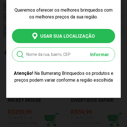
Linha
Brinquedo
Queremos oferecer os melhores brinquedos com
os melhores preços da sua região.
Código
1019
Código
7896460310192
de Barras
USAR SUA LOCALIZAÇÃO
Quem Comprou, Também Levou
Informar
Atenção!
Na Bumerang Brinquedos os produtos e
PREÇO EXCLUSIVO
PREÇO EXCLUSIVO
preços podem variar conforme a região escolhida
PELÚCIA 40CM
DEDOCHES
MICKEY MOUSE
DIVERTIDOS SAFARI
DISNEY FUN F0021-5
BUBA 7284
R$259,99
R$59,99
12
x de R$
21,66
2
x de R$
29,99
sem juros no cartão
sem juros no cartão