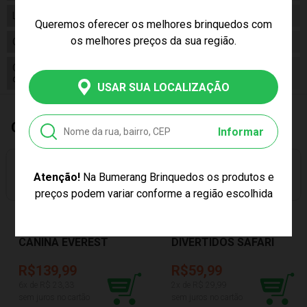
Linha
Brinquedo
Queremos oferecer os melhores brinquedos com
os melhores preços da sua região.
Código
1018
Código
7896460310185
de Barras
USAR SUA LOCALIZAÇÃO
Quem Comprou, Também Levou
Informar
Atenção!
Na Bumerang Brinquedos os produtos e
PREÇO EXCLUSIVO
PREÇO EXCLUSIVO
preços podem variar conforme a região escolhida
PELÚCIA PATRULHA
DEDOCHES
CANINA EVEREST
DIVERTIDOS SAFARI
SUNNY 001354
BUBA 7284
R$139,99
R$59,99
6
x de R$
23,33
2
x de R$
29,99
sem juros no cartão
sem juros no cartão