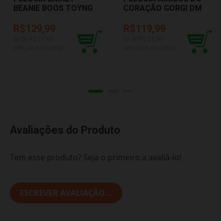
BEANIE BOOS TOYNG
CORAÇÃO GORGI DM
044109
BRASIL DMT6231
R$129,99
R$119,99
6
x de R$
21,66
5
x de R$
23,99
sem juros no cartão
sem juros no cartão
Avaliações do Produto
Tem esse produto? Seja o primeiro a avaliá-lo!
ESCREVER AVALIAÇÃO...