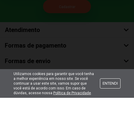
Atendimento
Formas de pagamento
Formas de envio
Utilizamos cookies para garantir que você tenha
Selos de segurança
a melhor experiência em nosso site. Se você
ENTENDI
continuar a usar este site, vamos supor que
você está de acordo com isso. Em caso de
dúvidas, acesse nossa
Política de Privacidade
.
Copyright © 2018 Todos Os Direitos Reservados
Bumerang Brinquedos Eireli – EPP CNPJ: 28.497.265/0001-66