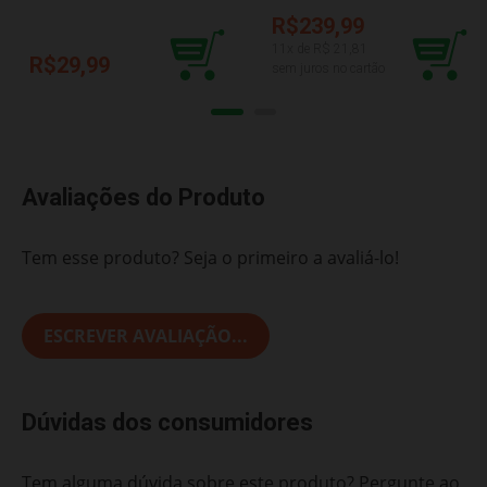
BBR R3102
F0061-6
R$239,99
11
x de R$
21,81
R$29,99
sem juros no cartão
Avaliações do Produto
Tem esse produto? Seja o primeiro a avaliá-lo!
ESCREVER AVALIAÇÃO...
Dúvidas dos consumidores
Tem alguma dúvida sobre este produto? Pergunte ao