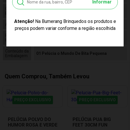
Informar
Código de
7898039605173
Barras
Atenção!
Na Bumerang Brinquedos os produtos e
Alimentação
N/a
preços podem variar conforme a região escolhida
Pilhas
False
Inclusas
Conteúdo da
01 Pelúcia o Mundo De Bita Pequena
Embalagem
Quem Comprou, Também Levou
PREÇO EXCLUSIVO
PREÇO EXCLUSIVO
PELÚCIA POLVO DO
PELÚCIA PUA BIG
HUMOR ROSA E VERDE
FEET 30CM FUN