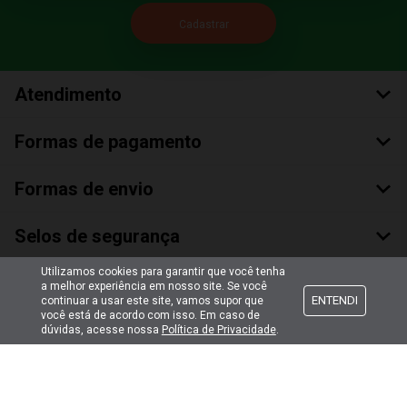
Atendimento
Formas de pagamento
Formas de envio
Selos de segurança
Utilizamos cookies para garantir que você tenha
a melhor experiência em nosso site. Se você
ENTENDI
continuar a usar este site, vamos supor que
você está de acordo com isso. Em caso de
dúvidas, acesse nossa
Política de Privacidade
.
Copyright © 2018 Todos Os Direitos Reservados
Bumerang Brinquedos Eireli – EPP CNPJ: 28.497.265/0001-66