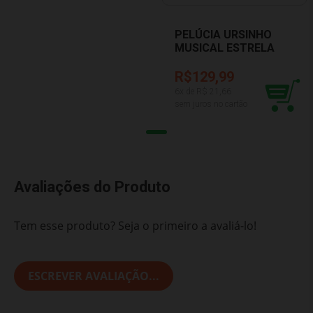
PELÚCIA URSINHO
MUSICAL ESTRELA
ROSA BUBA 7994
R$129,99
6
x de R$
21,66
sem juros no cartão
Avaliações do Produto
Tem esse produto? Seja o primeiro a avaliá-lo!
ESCREVER AVALIAÇÃO...