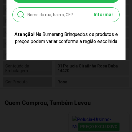
Gênero
Feminino
Informar
Fabricante
Buba
Código
14420
Atenção!
Na Bumerang Brinquedos os produtos e
preços podem variar conforme a região escolhida
Código de Barras
7908103744209
Composição
Poliéster
Conteúdo da
01 Pelucia Girafinha Rosa Buba
Embalagem
14420
Cor Produto
Rosa
Quem Comprou, Também Levou
PREÇO EXCLUSIVO