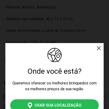
- Material: Atóxico, Antialérgico.
- Medidas aproximadas: 40 x 12 x 19 cm
- Idade recomendada: a partir de 3 meses (3m+).
- Composição: 100% Poliéster.
- Certificado pelo Inmetro através do registro OCP0061 00
110-03A.
Onde você está?
Características
Queremos oferecer os melhores brinquedos com
os melhores preços da sua região.
Certificado/ Selo Inmetro
OCP0061 00110-03A
USAR SUA LOCALIZAÇÃO
Idade
03m+