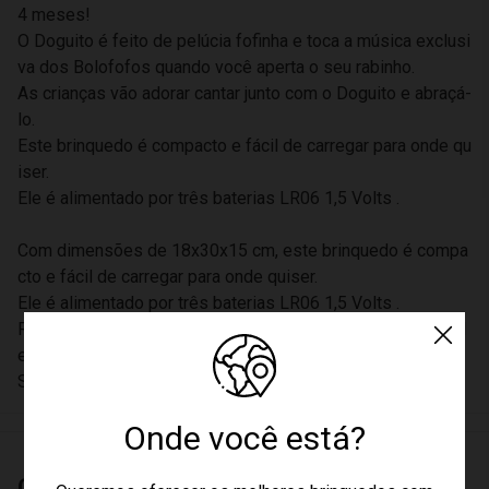
4 meses!
O Doguito é feito de pelúcia fofinha e toca a música exclusi
va dos Bolofofos quando você aperta o seu rabinho.
As crianças vão adorar cantar junto com o Doguito e abraçá-
lo.
Este brinquedo é compacto e fácil de carregar para onde qu
iser.
Ele é alimentado por três baterias LR06 1,5 Volts .
Com dimensões de 18x30x15 cm, este brinquedo é compa
cto e fácil de carregar para onde quiser.
Ele é alimentado por três baterias LR06 1,5 Volts .
Recomendado para crianças a partir dos 24 meses de idad
e
Selo Inmetro: 000291/2021.
Onde você está?
Características