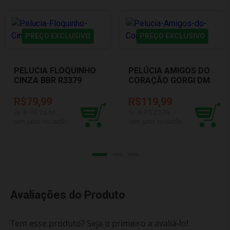
PREÇO EXCLUSIVO
PREÇO EXCLUSIVO
PELUCIA FLOQUINHO
PELÚCIA AMIGOS DO
CINZA BBR R3379
CORAÇÃO GORGI DM
BRASIL DMT6231
R$79,99
R$119,99
3
x de R$
26,66
5
x de R$
23,99
sem juros no cartão
sem juros no cartão
Avaliações do Produto
Tem esse produto? Seja o primeiro a avaliá-lo!