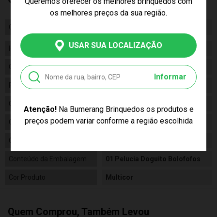
Queremos oferecer os melhores brinquedos com
os melhores preços da sua região.
Certificado/ Selo Inmetro
Selo Inmetro: 000291/2021.
USAR SUA LOCALIZAÇÃO
Idade
03+
Gênero
Unissex
Informar
Fabricante
Barão Fun
Código
F0107-6
Atenção!
Na Bumerang Brinquedos os produtos e
preços podem variar conforme a região escolhida
Código de Barras
7908489403530
Composição
Pelucia
Conteúdo da Embalagem
01 Pelucia Doguito Bolofofos
Cor Produto
Multicor
Quem Comprou, Também Levou