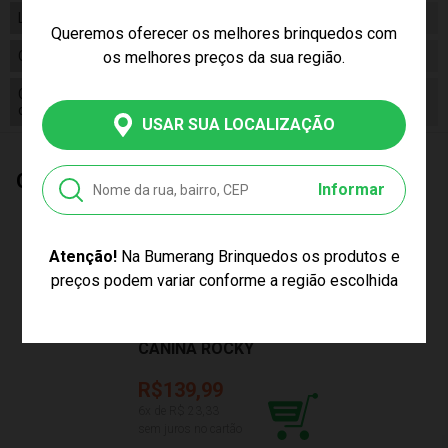
Linha
Brinquedo
Queremos oferecer os melhores brinquedos com
os melhores preços da sua região.
Código
F0021-7
Código
7898039605364
de Barras
USAR SUA LOCALIZAÇÃO
Quem Comprou, Também Levou
Informar
Atenção!
Na Bumerang Brinquedos os produtos e
PREÇO EXCLUSIVO
preços podem variar conforme a região escolhida
PELÚCIA PATRULHA
CANINA ROCKY
SUNNY 001344
R$139,99
6
x de R$
23,33
sem juros no cartão