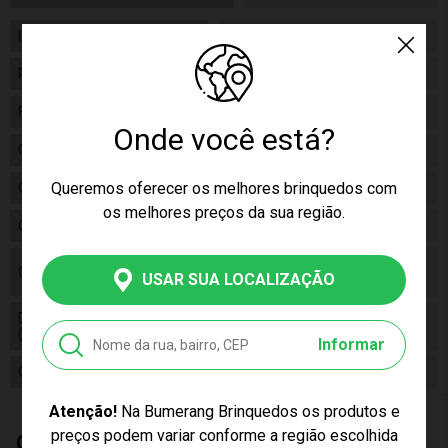
Idade
02+
Personagem
Mickey
Fabricante
Barão Atacadista
Onde você está?
Código
F00983
Queremos oferecer os melhores brinquedos com
Código de Barras
7908489402427
os melhores preços da sua região.
Composição
Poliéster
01 Pelúcia Disney Mickey 60
Conteúdo da Embalagem
USAR SUA LOCALIZAÇÃO
cm
Dimensões do Produto
60 cm
(A,L,C)
Informar
Cor Produto
Multicor
Atenção!
Na Bumerang Brinquedos os produtos e
preços podem variar conforme a região escolhida
Quem Comprou, Também Levou