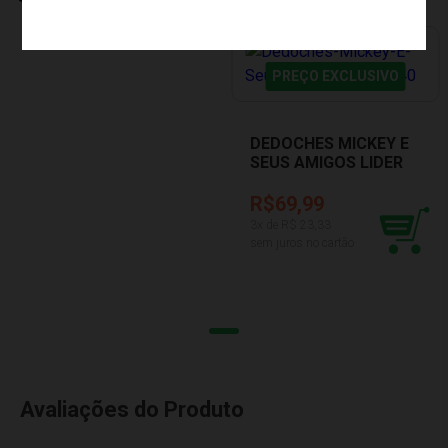
PREÇO EXCLUSIVO
DEDOCHES MICKEY E
SEUS AMIGOS LIDER
240
R$69,99
3
x de R$
23,33
sem juros no cartão
Avaliações do Produto