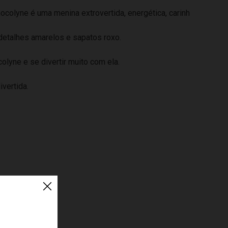
ocolyne é uma menina extrovertida, energética, carinh
detalhes amarelos e sapatos roxo.
colyne e se divertir muito com ela.
vertida.