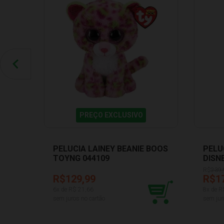
PREÇO EXCLUSIVO
PELUCIA LAINEY BEANIE BOOS
PELU
TOYNG 044109
DISN
R$
239,
R$129,99
R$1
6
x de R$
21,66
8
x de R
sem juros no cartão
sem jur