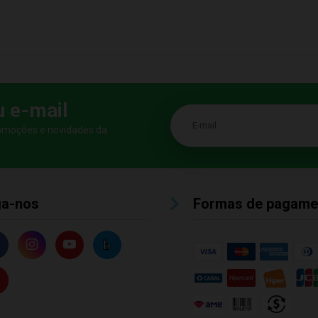
u e-mail
E-mail
romoções e novidades da
ga-nos
Formas de pagame