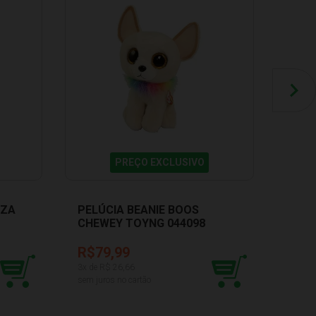
PREÇO EXCLUSIVO
NZA
PELÚCIA BEANIE BOOS
PELU
CHEWEY TOYNG 044098
BBR 
R$79,99
R$1
3
x de R$
26,66
8
x de 
sem juros no cartão
sem ju