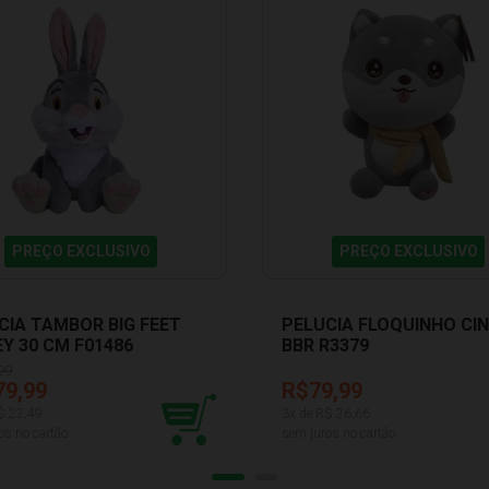
PREÇO EXCLUSIVO
PREÇO EXCLUSIVO
CIA TAMBOR BIG FEET
PELUCIA FLOQUINHO CI
EY 30 CM F01486
BBR R3379
99
79,99
R$79,99
$
22,49
3
x de R$
26,66
os no cartão
sem juros no cartão