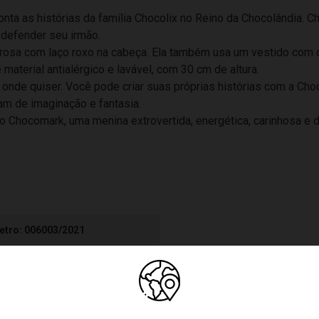
nta as histórias da família Chocolix no Reino da Chocolândia. Ch
 defender seu irmão.
o rosa com laço roxo na cabeça. Ela também usa um vestido com 
material antialérgico e lavável, com 30 cm de altura.
ra onde quiser. Você pode criar suas próprias histórias com a Cho
am de imaginação e fantasia.
Chocomark, uma menina extrovertida, energética, carinhosa e di
etro: 006003/2021
inino