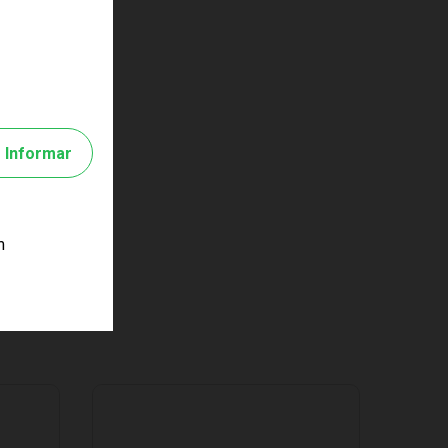
Informar
m