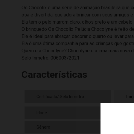
Os Chocolix é uma série de animação brasileira que co
osa e divertida, que adora brincar com seus amigos e
Ela tem o pelo marrom claro, olhos preto e um cabel
O brinquedo Os Chocolix Pelúcia Chocolyne é feito de 
Ele é ideal para abraçar, decorar o quarto ou levar pa
Ela é uma ótima companhia para as crianças que gost
Quem é a Chocolyne? Chocolyne é a irmã mais nova do 
Selo Inmetro: 006003/2021
Características
Certificado/ Selo Inmetro
Inm
Idade
03+
Gênero
Fem