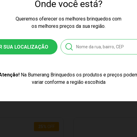
Onde você está?
ão Atacadista
Queremos oferecer os melhores brinquedos com
20-4
os melhores preços da sua região.
8489404810
R SUA LOCALIZAÇÃO
úcia
Pelúcia Chocolix Chocolyne
Atenção!
Na Bumerang Brinquedos os produtos e preços pode
ticor
variar conforme a região escolhida
25
%
OFF