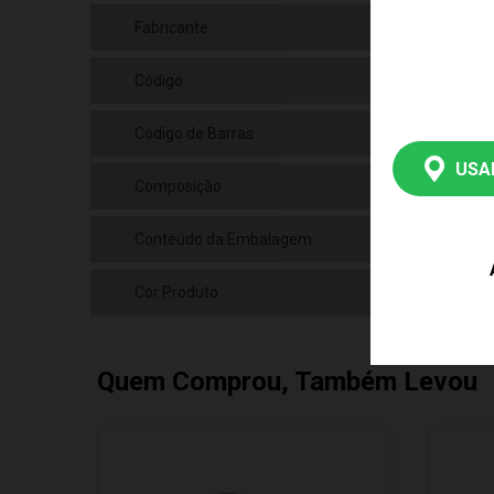
Fabricante
Bar
Código
F01
Código de Barras
790
USA
Composição
Pel
Conteúdo da Embalagem
01 
Cor Produto
Mul
Quem Comprou, Também Levou