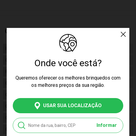
Características
Idade
02+
Onde você está?
Gênero
Unissex
Fabricante
Barão Atacadista
Queremos oferecer os melhores brinquedos com
Código
F0133-7
os melhores preços da sua região.
Código de Barras
7908489406111
USAR SUA LOCALIZAÇÃO
Composição
Pelúcia
Conteúdo da Embalagem
01 Pelúcia Big Feet Remy Disney
Informar
Cor Produto
Azul