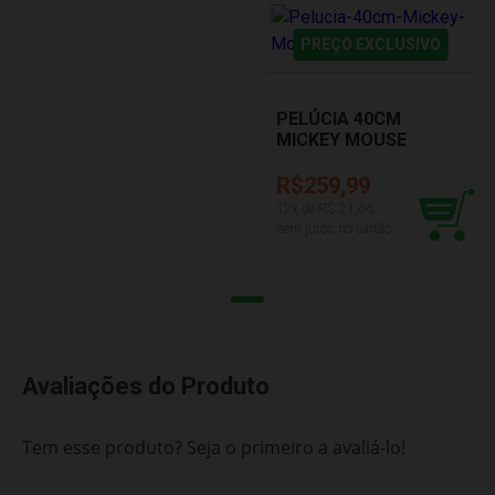
PREÇO EXCLUSIVO
PELÚCIA 40CM
MICKEY MOUSE
DISNEY FUN F0021-5
R$259,99
12
x de R$
21,66
sem juros no cartão
Avaliações do Produto
Tem esse produto? Seja o primeiro a avaliá-lo!