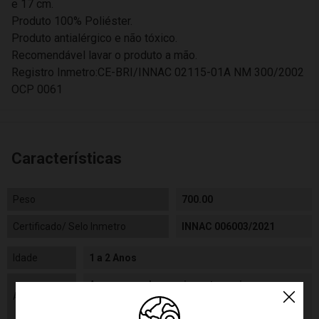
e 17 cm.
Produto 100% Poliéster.
Produto antialérgico e não tóxico.
Recomendável lavar o produto a mão.
Registro Inmetro:CE-BRI/INNAC 02115-01A NM 300/2002
OCP 0061
Características
Peso
700.00
Certificado/ Selo Inmetro
INNAC 006003/2021
Idade
1 a 2 Anos
As cores podem variar entre as imagens
Aviso
mostradas acima e o produto. Imagens
meramente ilustrativas.