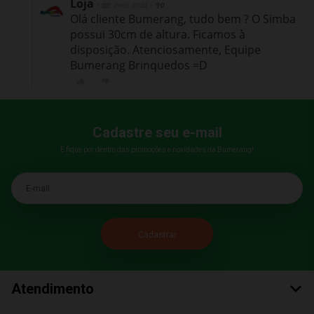
Loja
•
5 anos atrás
•
0
Olá cliente Bumerang, tudo bem ? O Simba
possui 30cm de altura. Ficamos à
disposição. Atenciosamente, Equipe
Bumerang Brinquedos =D
Cadastre seu e-mail
E fique por dentro das promoções e novidades da Bumerang!
E-mail
Atendimento