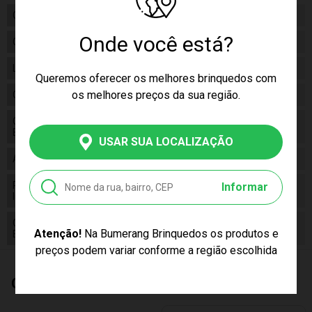
Gênero
Unissex
Onde você está?
Categoria
Disney
Linha
Brinquedo
Queremos oferecer os melhores brinquedos com
os melhores preços da sua região.
Código
F0022-2
Código de
7898039605418
Barras
USAR SUA LOCALIZAÇÃO
Alimentação
N/a
Pilhas
Informar
False
Inclusas
Conteúdo da
01 Pelúcia Big Feet Disney Simba
Atenção!
Na Bumerang Brinquedos os produtos e
Embalagem
preços podem variar conforme a região escolhida
Quem Comprou, Também Levou