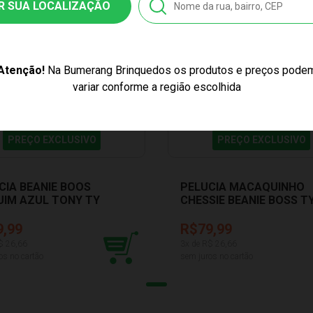
R SUA LOCALIZAÇÃO
Atenção!
Na Bumerang Brinquedos os produtos e preços pode
variar conforme a região escolhida
PREÇO EXCLUSIVO
PREÇO EXCLUSIVO
CIA BEANIE BOOS
PELUCIA MACAQUINHO
UIM AZUL TONY TY
CHESSIE BEANIE BOSS T
98
044098
9,99
R$79,99
$
26,66
3
x de R$
26,66
os no cartão
sem juros no cartão