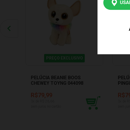
USA
PREÇO EXCLUSIVO
PELÚCIA BEANIE BOOS
PELÚ
CHEWEY TOYNG 044098
PING
0440
R$79,99
R$7
3
x de R$
26,66
3
x de R
sem juros no cartão
sem jur