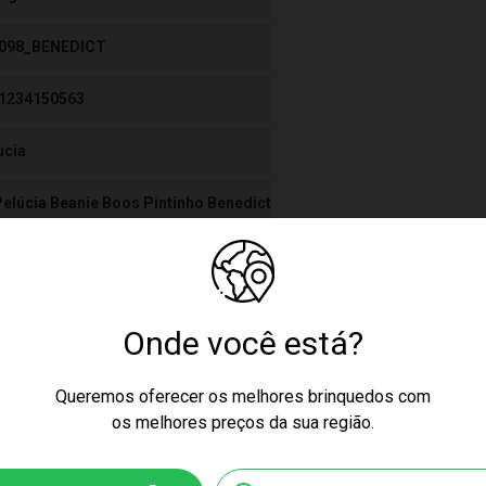
098_BENEDICT
1234150563
ucia
Pelúcia Beanie Boos Pintinho Benedict
relo e Branco
Onde você está?
Queremos oferecer os melhores brinquedos com
os melhores preços da sua região.