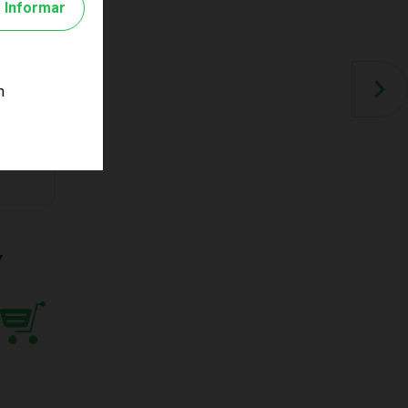
Informar
m
Y