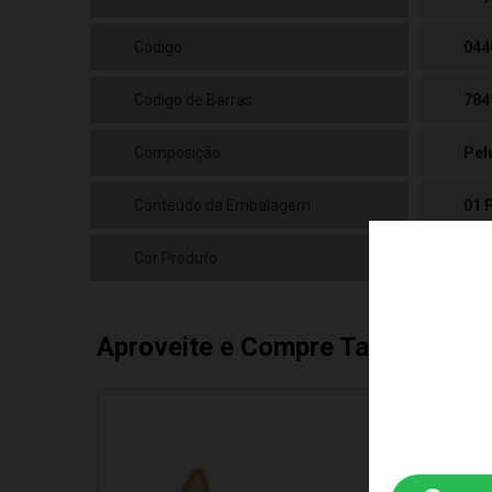
Código
044
Código de Barras
784
Composição
Pel
Conteúdo da Embalagem
01 
Cor Produto
Ama
Aproveite e Compre Também