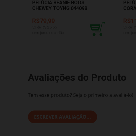
PELÚCIA BEANIE BOOS
PELÚ
CHEWEY TOYNG 044098
CORA
DMT6
R$79,99
R$1
3
x de R$
26,66
5
x de R
sem juros no cartão
sem jur
Avaliações do Produto
Tem esse produto? Seja o primeiro a avaliá-lo!
ESCREVER AVALIAÇÃO...