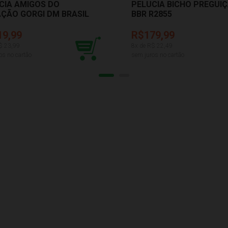
CIA AMIGOS DO
PELUCIA BICHO PREGUI
ÇÃO GORGI DM BRASIL
BBR R2855
231
19,99
R$179,99
$
23,99
8
x de R$
22,49
os no cartão
sem juros no cartão