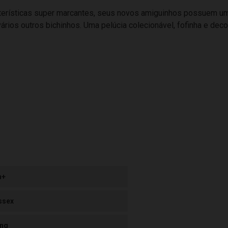
erísticas super marcantes, seus novos amiguinhos possuem um 
 vários outros bichinhos. Uma pelúcia colecionável, fofinha e d
m+
ssex
ng