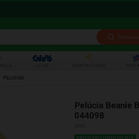
ABEÇA
GLOOB
BUMERANG BABY
BABY A
PELUCIAS
Pelúcia Beanie 
044098
33052
PREÇO EXCLUSIVO DO SITE