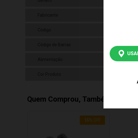
Gênero
Uni
Fabricante
Bar
Código
F00
Código de Barras
789
USA
Alimentação
4 p
Cor Produto
Cin
Quem Comprou, Também Levou
15
%
OFF