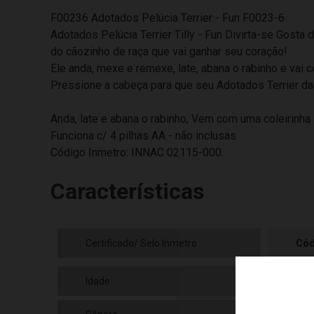
F00236 Adotados Pelúcia Terrier - Fun F0023-6
Adotados Pelúcia Terrier Tilly - Fun Divirta-se Gosta 
do cãozinho de raça que vai ganhar seu coração!
Ele anda, mexe e remexe, late, abana o rabinho e vai 
Pressione a cabeça para que seu Adotados Terrier da 
Anda, late e abana o rabinho, Vem com uma coleirinha
Funciona c/ 4 pilhas AA - não inclusas
Código Inmetro: INNAC 02115-000.
Características
Certificado/ Selo Inmetro
Cód
Idade
03+