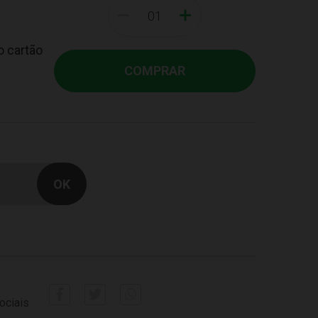
-
+
o cartão
COMPRAR
ociais