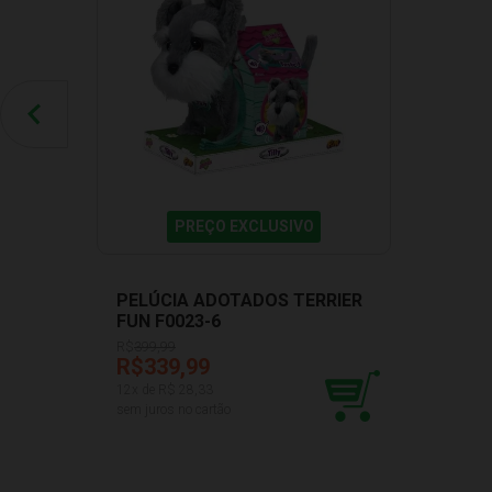
PREÇO EXCLUSIVO
PELÚCIA ADOTADOS TERRIER
FUN F0023-6
R$
399,99
R$339,99
12
x de R$
28,33
sem juros no cartão