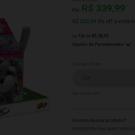
De:
R$ 399,99
R$ 339,99
Por:
R$
322,99
5% off à vista n
ou
12
x
de
R$ 28,33
Opções de Parcelamento:
Calcular o Frete
Não sei meu CEP
Gostou desse produto?
compartilhe nas suas redes s