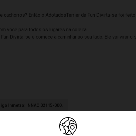
de cachorros? Então o AdotadosTerrier da Fun Divirta-se foi feito
com você para todos os lugares na coleira.
Fun Divirta-se e comece a caminhar ao seu lado. Ele vai virar o
igo Inmetro: INNAC 02115-000.