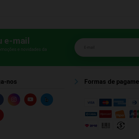
u e-mail
E-mail
romoções e novidades da
ga-nos
Formas de pagame