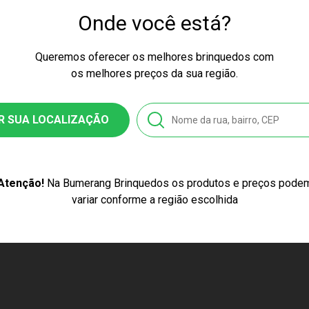
ssex
Onde você está?
ão Atacadista
Queremos oferecer os melhores brinquedos com
23-6
os melhores preços da sua região.
8039605784
R SUA LOCALIZAÇÃO
ilhas AA
za e Branco
Atenção!
Na Bumerang Brinquedos os produtos e preços pode
variar conforme a região escolhida