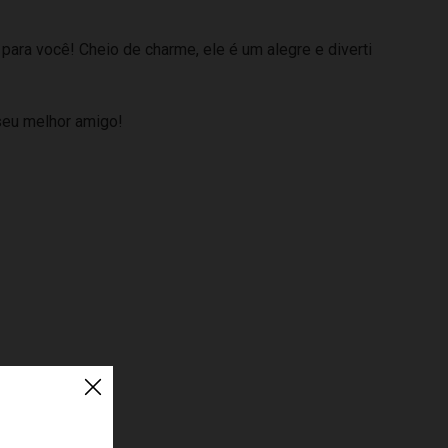
 para você! Cheio de charme, ele é um alegre e diverti
 seu melhor amigo!