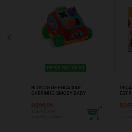
PREÇO EXCLUSIVO
BLOCOS DE ENCAIXAR
PEÇA
CARRINHO SMOBY BABY
ESTR
GULLIVER 5007
R$99,99
R$8
4
x de R$
24,99
4
x de R
sem juros no cartão
sem jur