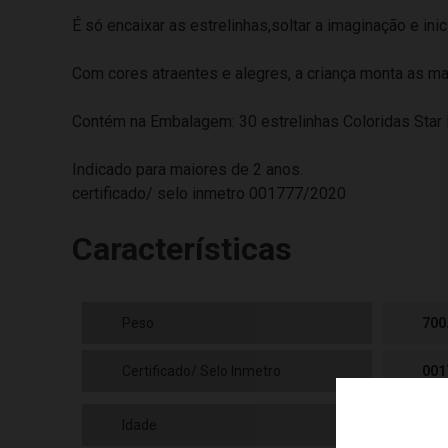
É só encaixar as estrelinhas,soltar a imaginação e inic
Com cores atraentes e alegres, a criança monta as ma
Contém na Embalagem: 30 estrelinhas Coloridas Star 
Indicado para maiores de 2 anos.
certificado/ selo inmetro 001777/2020
Características
Peso
700
Certificado/ Selo Inmetro
001
Idade
3 a