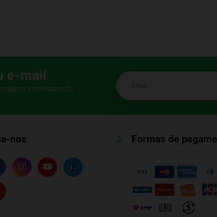
u e-mail
E-mail
romoções e novidades da
ga-nos
Formas de pagame