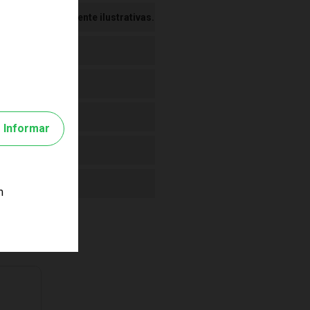
 Imagens meramente ilustrativas.
Informar
m