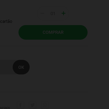
-
+
 cartão
COMPRAR
ociais