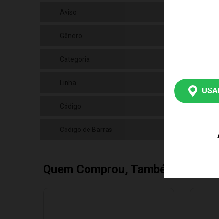
Aviso
As 
Gênero
Uni
Categoria
N/a
Linha
Bri
USA
Código
100
Código de Barras
789
Quem Comprou, Também Levou