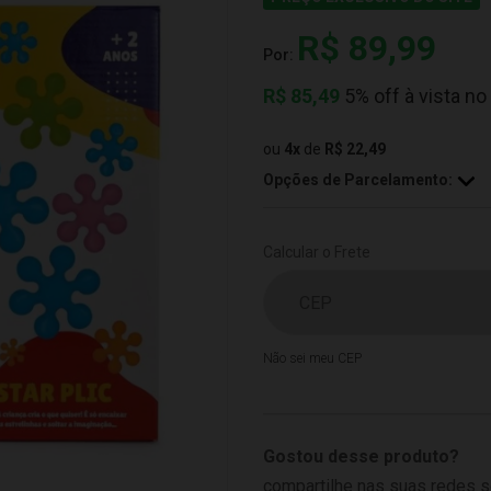
R$ 89,99
Por:
R$
85,49
5% off à vista no
ou
4
x
de
R$ 22,49
Opções de Parcelamento:
Calcular o Frete
Não sei meu CEP
Gostou desse produto?
compartilhe nas suas redes s