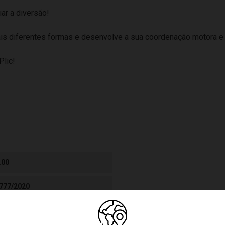
iar a diversão!
is diferentes formas e desenvolve a sua coordenação motora e s
Plic!
.00
777/2020
 4 Anos