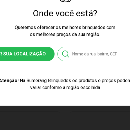
cores podem variar entre as imagens mostradas acima e o produto.
Onde você está?
ssex
Queremos oferecer os melhores brinquedos com
os melhores preços da sua região.
nquedo
R SUA LOCALIZAÇÃO
1104000004
6027530940
Atenção!
Na Bumerang Brinquedos os produtos e preços pode
variar conforme a região escolhida