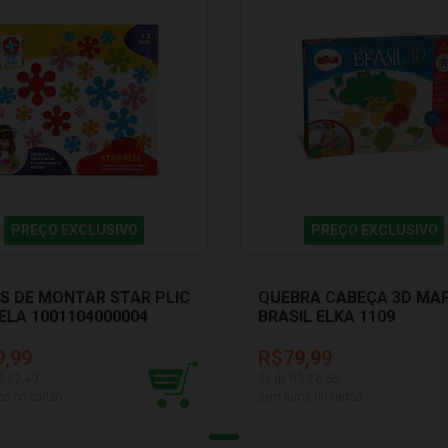
PREÇO EXCLUSIVO
PREÇO EXCLUSIVO
S DE MONTAR STAR PLIC
QUEBRA CABEÇA 3D MA
ELA 1001104000004
BRASIL ELKA 1109
9,99
R$79,99
$
22,49
3
x de R$
26,66
os no cartão
sem juros no cartão