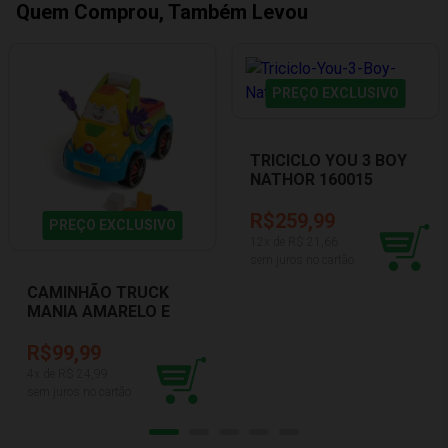
Quem Comprou, Também Levou
PREÇO EXCLUSIVO
TRICICLO YOU 3 BOY
NATHOR 160015
R$259,99
PREÇO EXCLUSIVO
12
x de R$
21,66
sem juros no cartão
CAMINHÃO TRUCK
MANIA AMARELO E
AZUL TATETI
0873_AMAZ
R$99,99
4
x de R$
24,99
sem juros no cartão