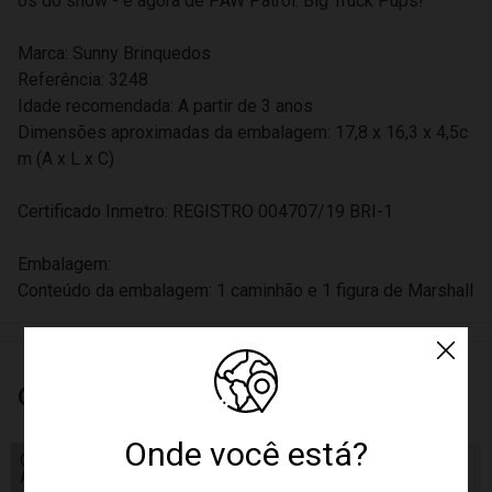
os do show - e agora de PAW Patrol: Big Truck Pups!
Marca: Sunny Brinquedos
Referência: 3248
Idade recomendada: A partir de 3 anos
Dimensões aproximadas da embalagem: 17,8 x 16,3 x 4,5c
m (A x L x C)
Certificado Inmetro: REGISTRO 004707/19 BRI-1
Embalagem:
Conteúdo da embalagem: 1 caminhão e 1 figura de Marshall
Características
Onde você está?
Código de Homologação
Código de Homologação Anatel
Anatel