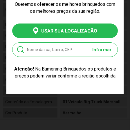
Queremos oferecer os melhores brinquedos com
Certificado/ Selo Inmetro
Certificado/ Selo Inmetro
os melhores preços da sua região.
004707/19 BRI-1
Idade
03+
USAR SUA LOCALIZAÇÃO
Gênero
Masculino
Personagem
Marshall
Informar
Fabricante
Sunny
Atenção!
Na Bumerang Brinquedos os produtos e
Código
3248
preços podem variar conforme a região escolhida
Código de Barras
7899573632489
Composição
Plástico
Conteúdo da Embalagem
01 Veículo Big Truck Marshall
Cor Produto
Vermelho