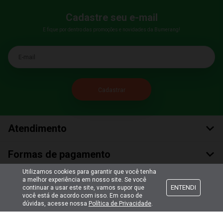
Cadastre seu e-mail
E fique por dentro das promoções e novidades da Bumerang!
E-mail
Atendimento
Formas de pagamento
Utilizamos cookies para garantir que você tenha
Formas de envio
a melhor experiência em nosso site. Se você
ENTENDI
continuar a usar este site, vamos supor que
você está de acordo com isso. Em caso de
dúvidas, acesse nossa
Política de Privacidade
.
Selos de segurança