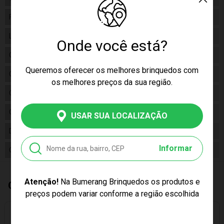
Fabricante
Mattel
Linha
Hot Wheels
Onde você está?
Código
HFV87
Queremos oferecer os melhores brinquedos com
Código de Barras
7841234150161
os melhores preços da sua região.
Coleção/Sortimento
RACE TEAM
Conteúdo da Embalagem
5 Carrinhos
USAR SUA LOCALIZAÇÃO
Dimensões do Produto (A,L,C)
27x11x5
Informar
Cor Produto
Multicores
Atenção!
Na Bumerang Brinquedos os produtos e
Quem Comprou, Também Levou
preços podem variar conforme a região escolhida