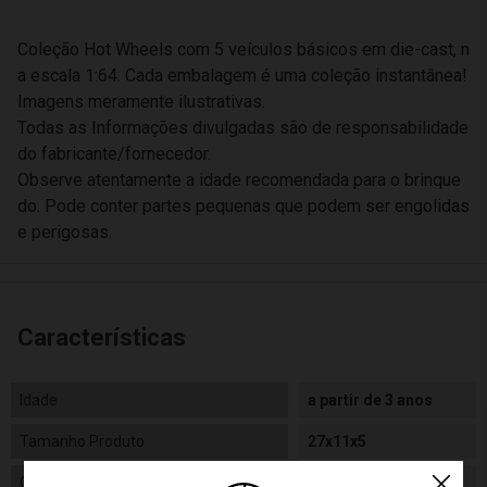
Coleção Hot Wheels com 5 veículos básicos em die-cast, n
a escala 1:64. Cada embalagem é uma coleção instantânea!
Imagens meramente ilustrativas.
Todas as Informações divulgadas são de responsabilidade
do fabricante/fornecedor.
Observe atentamente a idade recomendada para o brinque
do. Pode conter partes pequenas que podem ser engolidas
e perigosas.
Características
Idade
a partir de 3 anos
Tamanho Produto
27x11x5
Gênero
Masculino