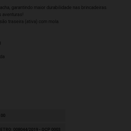
cha, garantindo maior durabilidade nas brincadeiras.
s aventuras!
o traseira (ativa) com mola.
g
ida
.00
ETRO: 008044/2019 - OCP 0003