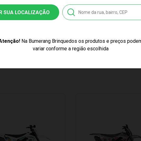
R SUA LOCALIZAÇÃO
se
Atenção!
Na Bumerang Brinquedos os produtos e preços pode
Moto Roma - Racing Motocross
variar conforme a região escolhida
melho