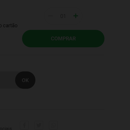
-
+
o cartão
COMPRAR
ociais