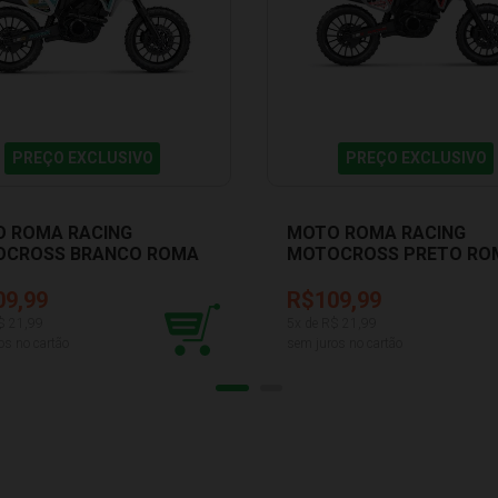
PREÇO EXCLUSIVO
PREÇO EXCLUSIVO
 ROMA RACING
MOTO ROMA RACING
OCROSS BRANCO ROMA
MOTOCROSS PRETO RO
EN 0907
JENSEN 0907
09,99
R$109,99
$
21,99
5
x de R$
21,99
os no cartão
sem juros no cartão