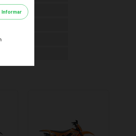
Informar
m