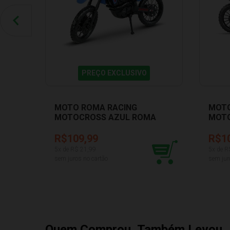
PREÇO EXCLUSIVO
MOTO ROMA RACING
MOTO
MOTOCROSS AZUL ROMA
MOT
JENSEN 0907
JENS
R$109,99
R$1
5
x de R$
21,99
5
x de R
sem juros no cartão
sem jur
Quem Comprou, Também Levou