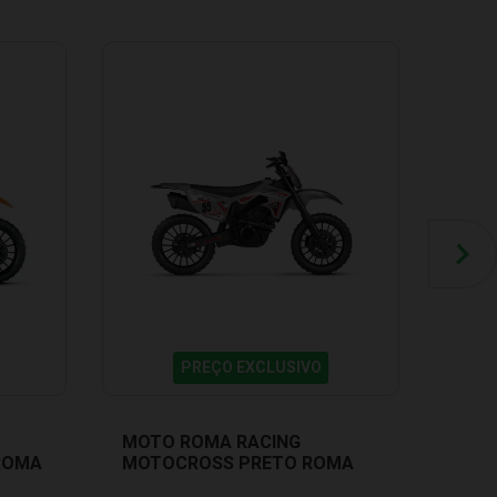
PREÇO EXCLUSIVO
MOTO ROMA RACING
MOT
ROMA
MOTOCROSS PRETO ROMA
MOT
JENSEN 0907
JENS