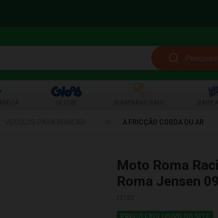
ABEÇA
GLOOB
BUMERANG BABY
BABY A
VEICULOS PARA BRINCAR
A FRICÇÃO CORDA OU AR
Moto Roma Raci
Roma Jensen 0
22120
PREÇO EXCLUSIVO DO SITE