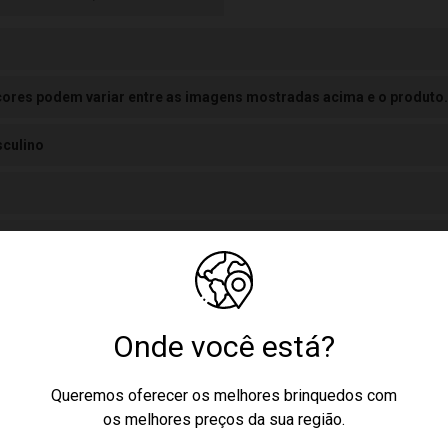
cores podem variar entre as imagens mostradas acima e o produto.
culino
a Jensen
nquedo
Onde você está?
7
1234129562
Queremos oferecer os melhores brinquedos com
os melhores preços da sua região.
stico