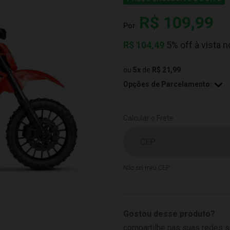
R$ 109,99
Por:
R$
104,49
5% off à vista n
ou
5
x
de
R$ 21,99
Opções de Parcelamento:
Calcular o Frete
Não sei meu CEP
Gostou desse produto?
compartilhe nas suas redes s