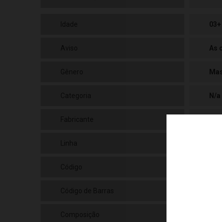
Idade
03+
Aviso
As 
Gênero
Mas
Categoria
N/a
Fabricante
Rom
Linha
Bri
Código
090
Código de Barras
784
Composição
Plá