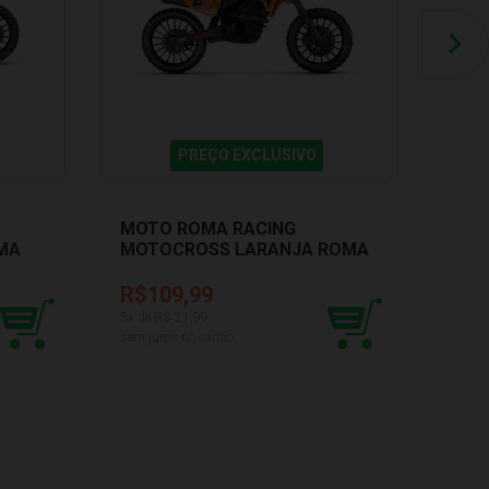
PREÇO EXCLUSIVO
MOTO ROMA RACING
MOT
MA
MOTOCROSS LARANJA ROMA
MOT
JENSEN 0907
JENS
R$109,99
R$1
5
x de R$
21,99
5
x de 
sem juros no cartão
sem ju