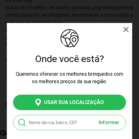
a e divertida.
Roleta de Desafios: No centro da mesa, uma roleta giratória
sorteia palavras desafiadoras, incentivando a curiosidade e
o desejo de aprender mais.
Design Colorido e Atraente: Feito para captar a atenção das
crianças, com cores vibrantes e um design amigável que co
nvida à exploração.
Onde você está?
Contém: 1 Mesa - 35 Cubos.
Idade recomendada acima de 3 anos
Queremos oferecer os melhores brinquedos com
INMETRO 005046/2021
os melhores preços da sua região.
USAR SUA LOCALIZAÇÃO
Características
Informar
Quem Comprou, Também Levou