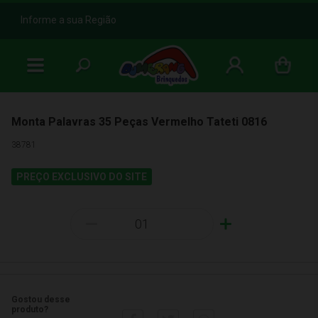
b
Informe a sua Região
Monta Palavras 35 Peças Vermelho Tateti 0816
38781
PREÇO EXCLUSIVO DO SITE
-
+
Gostou desse
produto?