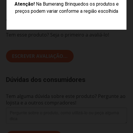
Atenção!
Na Bumerang Brinquedos os produtos e
preços podem variar conforme a região escolhida
Avaliações do Produto
Tem esse produto? Seja o primeiro a avaliá-lo!
ESCREVER AVALIAÇÃO...
Dúvidas dos consumidores
Tem alguma dúvida sobre este produto? Pergunte ao
lojista e a outros compradores!