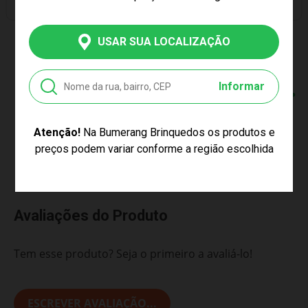
PREÇO EXCLUSIVO
PREÇO EXCLUSIVO
USAR SUA LOCALIZAÇÃO
BONECO TURMA DO
MINI BONECO KADU
PROBLEMS KADU 35
GAMER SKIN 12CM
CM ALGAZARRA 1244
ALGAZARRA 1309
Informar
R$129,99
R$49,99
6
x de R$
21,66
2
x de R$
24,99
sem juros no cartão
sem juros no cartão
Atenção!
Na Bumerang Brinquedos os produtos e
preços podem variar conforme a região escolhida
Avaliações do Produto
Tem esse produto? Seja o primeiro a avaliá-lo!
ESCREVER AVALIAÇÃO...