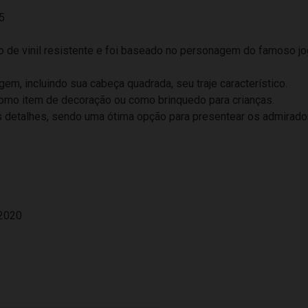
5
 de vinil resistente e foi baseado no personagem do famoso jogo
m, incluindo sua cabeça quadrada, seu traje característico.
 como item de decoração ou como brinquedo para crianças.
s detalhes, sendo uma ótima opção para presentear os admirado
/2020