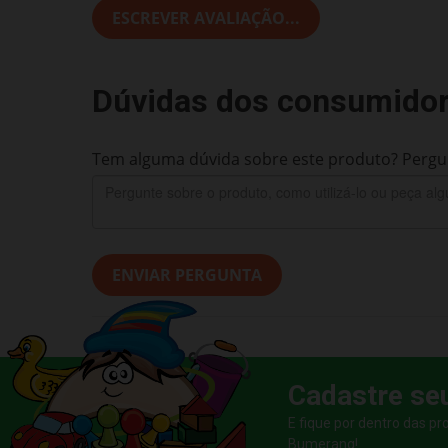
ESCREVER AVALIAÇÃO...
Dúvidas dos consumido
Tem alguma dúvida sobre este produto? Pergun
ENVIAR PERGUNTA
Cadastre se
E fique por dentro das p
Bumerang!