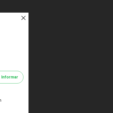
Informar
m