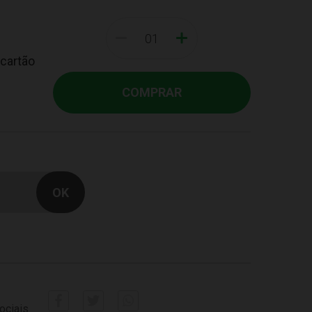
-
+
 cartão
COMPRAR
ociais