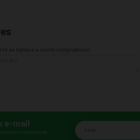
res
te ao lojista e a outros compradores!
u e-mail
E-mail
romoções e novidades da