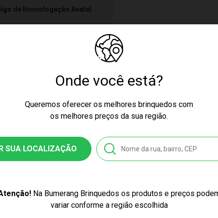
igo de Homologação Anatel
tificado/ Selo Inmetro 002012/2020
Onde você está?
ssex
Queremos oferecer os melhores brinquedos com
os melhores preços da sua região.
azarra
R SUA LOCALIZAÇÃO
3.1265
7447217169
Atenção!
Na Bumerang Brinquedos os produtos e preços pode
stico
variar conforme a região escolhida