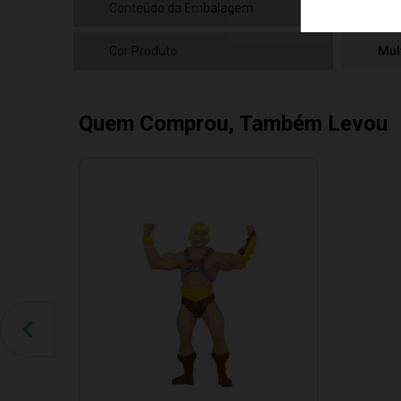
Conteúdo da Embalagem
01 
Cor Produto
Mul
Quem Comprou, Também Levou