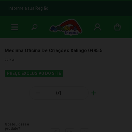
b
Informe a sua Região
Mesinha Oficina De Criações Xalingo 0495.5
22380
PREÇO EXCLUSIVO DO SITE
-
+
Gostou desse
produto?