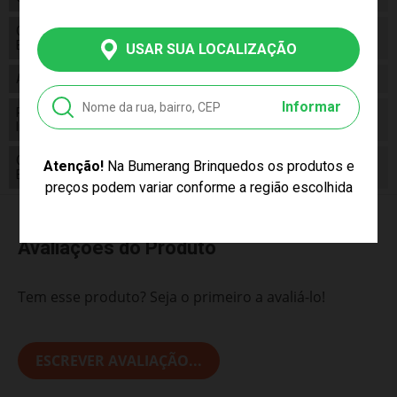
Código de
7896640449551
Barras
USAR SUA LOCALIZAÇÃO
Alimentação
N/a
Informar
Pilhas
False
Inclusas
Conteúdo da
Atenção!
Na Bumerang Brinquedos os produtos e
01 Mesinha Oficina De Criações
Embalagem
preços podem variar conforme a região escolhida
Avaliações do Produto
Tem esse produto? Seja o primeiro a avaliá-lo!
ESCREVER AVALIAÇÃO...