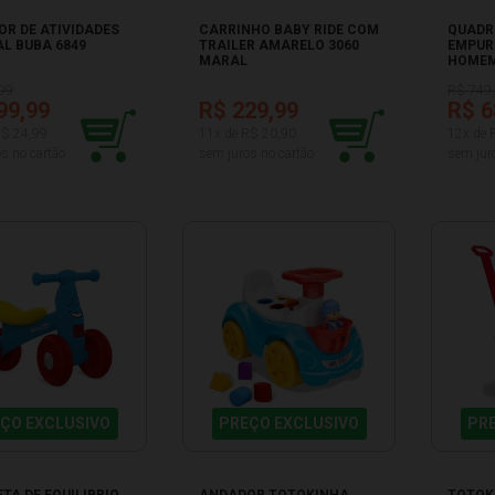
R DE ATIVIDADES
CARRINHO BABY RIDE COM
QUADR
L BUBA 6849
TRAILER AMARELO 3060
EMPUR
MARAL
HOMEM
MARA
99
R$ 749
99,99
R$ 229,99
R$ 6
R$ 24,99
11x de R$ 20,90
12x de 
s no cartão
sem juros no cartão
sem jur
ÇO EXCLUSIVO
PREÇO EXCLUSIVO
PR
ETA DE EQUILIBRIO
ANDADOR TOTOKINHA
TOTOK