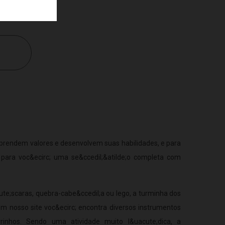
aprendem valores e desenvolvem suas habilidades, e para
 para voc&ecirc; uma se&ccedil;&atilde;o completa com
e;scaras, quebra-cabe&ccedil;a ou lego, a turminha dos
em nosso site voc&ecirc; encontra diversos instrumentos
rinhos. Sendo uma atividade muito l&uacute;dica, a