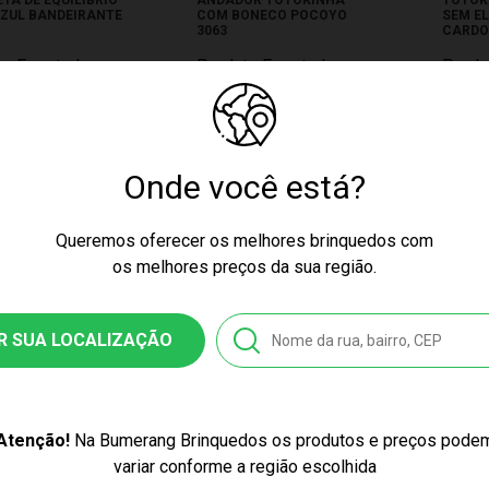
ZUL BANDEIRANTE
COM BONECO POCOYO
SEM E
3063
CARDO
to Esgotado
Produto Esgotado
Produ
Onde você está?
Queremos oferecer os melhores brinquedos com
os melhores preços da sua região.
ÇO EXCLUSIVO
PREÇO EXCLUSIVO
R SUA LOCALIZAÇÃO
R INFANTIL LAND
TOTOKINHA MENINO AZUL
 TRUCK IN RIDE
E AMARELO CARDOSO
Atenção!
Na Bumerang Brinquedos os produtos e preços pode
SO 8014
0224
variar conforme a região escolhida
to Esgotado
Produto Esgotado