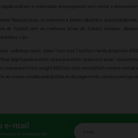
is agu&ccedil;am a criatividade dos pequenos, sem contar o desenvolv
s f&iacute;sicas, os patinetes e skates s&atilde;o op&ccedil;&otilde;
la de futebol com os melhores times do futebol europeu. J&aacut
s&atilde;o.</p>
m os&nbsp;<span style="font-size:11pt;font-family:Arial;color:#000
e;vertical-align:baseline;white-space:pre;white-space:pre-wrap;">
or:transparent;font-weight:400;font-style:normal;font-variant:normal;te
 as nossas condi&ccedil;&otilde;es de pagamento, compre pela loja vi
u e-mail
E-mail
romoções e novidades da