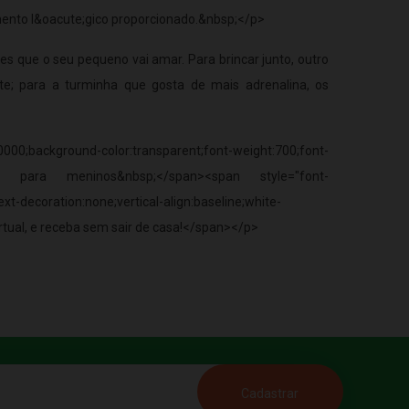
imento l&oacute;gico proporcionado.&nbsp;</p>
es que o seu pequeno vai amar. Para brincar junto, outro
e; para a turminha que gosta de mais adrenalina, os
000;background-color:transparent;font-weight:700;font-
presentes para meninos&nbsp;</span><span style="font-
xt-decoration:none;vertical-align:baseline;white-
rtual, e receba sem sair de casa!</span></p>