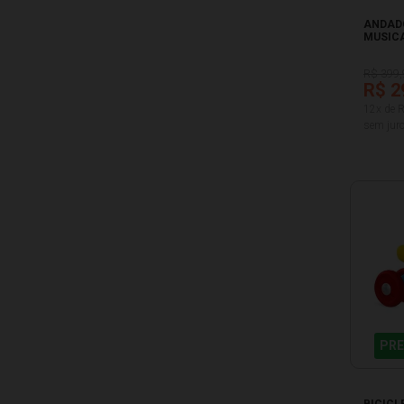
ANDADO
MUSICA
R$ 399,
R$ 2
12x de 
sem juro
PRE
BICICL