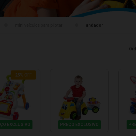
mini veículos para pilotar
andador
Ord
25%
OFF
ÇO EXCLUSIVO
PREÇO EXCLUSIVO
PR