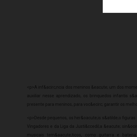
<p>A inf&acirc;ncia dos meninos &eacute; um dos moment
auxiliar nesse aprendizado, os brinquedos infantis s
presente para meninos, para voc&ecirc; garantir os mel
<p>Desde pequenos, os her&oacute;is s&atilde;o figura
Vingadores e da Liga da Justi&ccedil;a &eacute; sin&oc
musicais tem&aacute;ticos, como guitarra e bateri