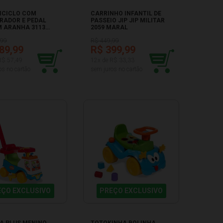
ICICLO COM
CARRINHO INFANTIL DE
RADOR E PEDAL
PASSEIO JIP JIP MILITAR
 ARANHA 3113
2059 MARAL
L
,99
R$ 449,99
89,99
R$ 399,99
R$ 57,49
12x de R$ 33,33
os no cartão
sem juros no cartão
EÇO EXCLUSIVO
PREÇO EXCLUSIVO
A PLUS MENINO
TOTOKINHA BOLINHA