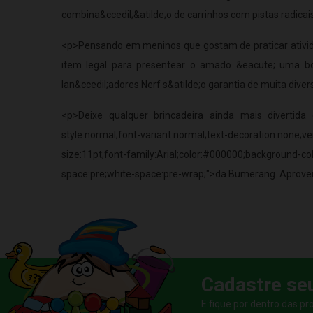
combina&ccedil;&atilde;o de carrinhos com pistas radica
<p>Pensando em meninos que gostam de praticar atividade
item legal para presentear o amado &eacute; uma bo
lan&ccedil;adores Nerf s&atilde;o garantia de muita diver
<p>Deixe qualquer brincadeira ainda mais divertida co
style:normal;font-variant:normal;text-decoration:non
size:11pt;font-family:Arial;color:#000000;background-col
space:pre;white-space:pre-wrap;">da Bumerang. Aproveite
Cadastre se
E fique por dentro das p