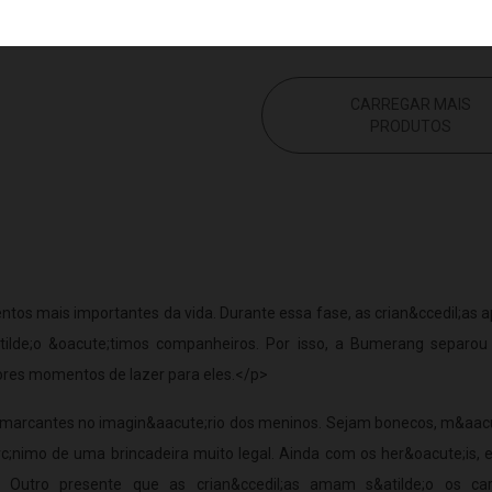
CARREGAR MAIS
PRODUTOS
os mais importantes da vida. Durante essa fase, as crian&ccedil;as 
&atilde;o &oacute;timos companheiros. Por isso, a Bumerang separou
hores momentos de lazer para eles.</p>
s marcantes no imagin&aacute;rio dos meninos. Sejam bonecos, m&aacut
irc;nimo de uma brincadeira muito legal. Ainda com os her&oacute;is, 
a. Outro presente que as crian&ccedil;as amam s&atilde;o os car