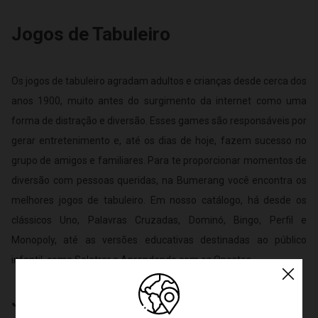
Jogos de Tabuleiro
Os jogos de tabuleiro agradam adultos e crianças desde cerca dos
anos 1900, muito antes do surgimento da internet como uma
forma de distração e diversão. Esses games são responsáveis por
gerar entretenimento e, até os dias de hoje, fazem sucesso no
grupo de amigos e familiares. Para te proporcionar momentos de
diversão com pessoas queridas, na Bumerang você encontra os
melhores jogos de tabuleiro. Em nosso catálogo, há desde os
clássicos Uno, Palavras Cruzadas, Dominó, Bingo, Perfil e
Monopoly, até as versões educativas destinadas ao público
infantil, como Soletrar e Aprendendo com os Opostos.
Jogos de tabuleiro infantil