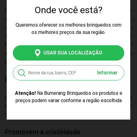
Onde você está?
Para os pequenos, os jogos de tabuleiro infantil são ferramentas
importantes que contribuem para o desenvolvimento cognitivo,
Queremos oferecer os melhores brinquedos com
motor e social. Isso porque, algumas brincadeiras misturam
os melhores preços da sua região.
conceitos de matemática, lógica e ainda geram interação social.
Portanto, essa é uma atividade e tanto para propor em casa com
USAR SUA LOCALIZAÇÃO
as crianças nos momentos de lazer. Conheça só alguns dos
benefícios que os jogos infantis proporcionam:
Informar
Estimulam a memória e a concentração
Atenção!
Na Bumerang Brinquedos os produtos e
Esses exercícios para o cérebro são ótimos exercícios para
preços podem variar conforme a região escolhida
prevenir envelhecimento e doenças provenientes do declínio
cerebral;
Promovem a criatividade