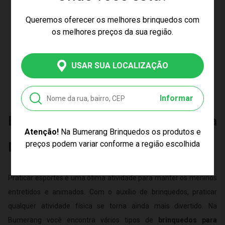
Produto Esgotado
Queremos oferecer os melhores brinquedos com
os melhores preços da sua região.
CARREGAR MAIS PRODUTOS
USAR SUA LOCALIZAÇÃO
Informar
Brinquedos de Esporte para
Atenção!
Na Bumerang Brinquedos os produtos e
preços podem variar conforme a região escolhida
Meninos
Praticar esportes é uma ótima atividade para manter os meninos
entretidos e animados. Com o auxílio de brinquedos, praticar
qualquer atividade física se torna ainda mais divertido. Na
Bumerang você encontra vários tipos de
brinquedos para