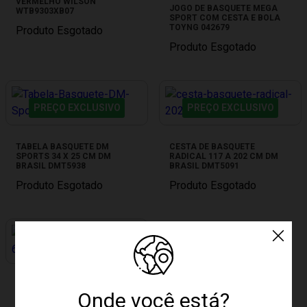
VERMELHO WILSON
JOGO DE BASQUETE MEGA
WTB9303XB07
SPORT COM CESTA E BOLA
TOYNG 042679
Produto Esgotado
Produto Esgotado
PREÇO EXCLUSIVO
PREÇO EXCLUSIVO
TABELA BASQUETE DM
CESTA DE BASQUETE
SPORTS 34 X 25 CM DM
RADICAL 117 A 202 CM DM
BRASIL DMT5938
BRASIL DMT5091
Produto Esgotado
Produto Esgotado
PREÇO EXCLUSIVO
TABELA DE BASQUETE 60X44
Onde você está?
CM XALINGO 6703.2