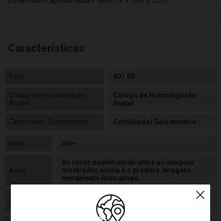
Dimensões aproximadas: 88cm x 77cm x 2cm
Características
Peso
401.00
Código de Homologação
Código de Homologação
Anatel
Anatel
Certificado/ Selo Inmetro
Certificado/ Selo Inmetro
Idade
0m+
As cores podem variar entre as imagens
Aviso
mostradas acima e o produto. Imagens
meramente ilustrativas.
Tamanho
90 x 77 x 2 cm
Produto