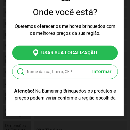
Gênero
Feminino
Onde você está?
Categoria
N/a
Fabricante
Buba
Queremos oferecer os melhores brinquedos com
os melhores preços da sua região.
Linha
Baby
Código
11847
USAR SUA LOCALIZAÇÃO
Código de
7908103718477
Barras
Informar
Composição
Poliéster
Alimentação
N/a
Atenção!
Na Bumerang Brinquedos os produtos e
Pilhas
False
preços podem variar conforme a região escolhida
Inclusas
Conteúdo da
1 Mantinha
Embalagem
Dimensões