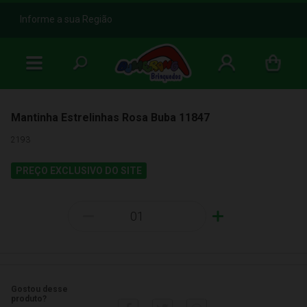
b
Informe a sua Região
Mantinha Estrelinhas Rosa Buba 11847
2193
PREÇO EXCLUSIVO DO SITE
-
+
Gostou desse
produto?