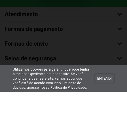
Atendimento
Formas de pagamento
Formas de envio
Selos de segurança
Utilizamos cookies para garantir que você tenha
a melhor experiência em nosso site. Se você
ENTENDI
continuar a usar este site, vamos supor que
você está de acordo com isso. Em caso de
dúvidas, acesse nossa
Política de Privacidade
.
Copyright © 2018 Todos Os Direitos Reservados
Bumerang Brinquedos Eireli – EPP CNPJ: 28.497.265/0001-66