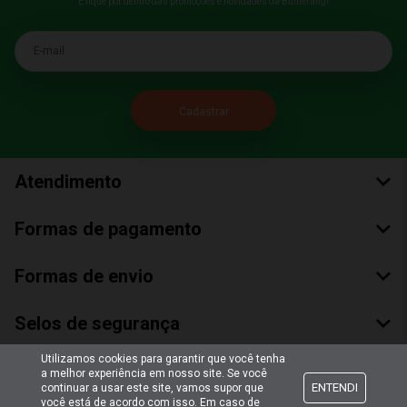
E fique por dentro das promoções e novidades da Bumerang!
E-mail
Atendimento
Formas de pagamento
Formas de envio
Selos de segurança
Utilizamos cookies para garantir que você tenha
a melhor experiência em nosso site. Se você
ENTENDI
continuar a usar este site, vamos supor que
você está de acordo com isso. Em caso de