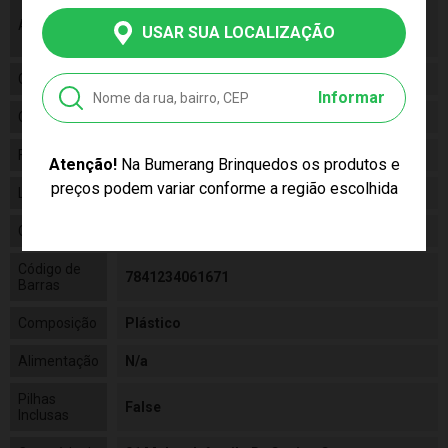
As cores podem variar entre as imagens
Aviso
mostradas acima e o produto. Imagens
USAR SUA LOCALIZAÇÃO
meramente ilustrativas.
Gênero
Unissex
Informar
Categoria
N/a
Fabricante
Roma Jensen
Atenção!
Na Bumerang Brinquedos os produtos e
preços podem variar conforme a região escolhida
Linha
Brinquedo
Código
5510
Código de
7841234061671
Barras
Composição
Plástico
Alimentação
N/a
Pilhas
False
Inclusas