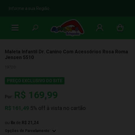
b
Informe a sua Região
Maleta Infantil Dr. Canino Com Acessórios Rosa Roma
Jensen 5510
19720
PREÇO EXCLUSIVO DO SITE
R$ 169,99
Por:
R$
161,49
5% off à vista no cartão
ou
8
x
de
R$ 21,24
Opções de Parcelamento: