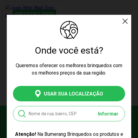
PREÇO EXCLUSIVO
JOGO MINI BAD DOG MACRO
PB501
Onde você está?
Produto Esgotado
Queremos oferecer os melhores brinquedos com
os melhores preços da sua região.
CARREGAR MAIS PRODUTOS
USAR SUA LOCALIZAÇÃO
Informar
Cadastre seu e-mail
E fique por dentro das promoções e novidades da Bumerang!
Atenção!
Na Bumerang Brinquedos os produtos e