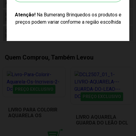
Alimentação
Não Necessita
Atenção!
Na Bumerang Brinquedos os produtos e
Pilhas
False
Inclusas
preços podem variar conforme a região escolhida
Conteúdo da
Livro, 10 Tintas Aquarela e Pincél.
Embalagem
Quem Comprou, Também Levou
PREÇO EXCLUSIVO
PREÇO EXCLUSIVO
LIVRO PARA COLORIR
AQUARELA OS
LIVRO AQUARELA
INCRÍVEIS 2 DCL
GUARDA DO LEÃO DCL
LIVROS D2506
LIVROS D2507