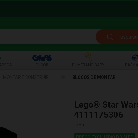
ABEÇA
GLOOB
BUMERANG BABY
BABY A
MONTAR E CONSTRUIR
BLOCOS DE MONTAR
Lego® Star War
4111175306
12291
PREÇO EXCLUSIVO DO SITE