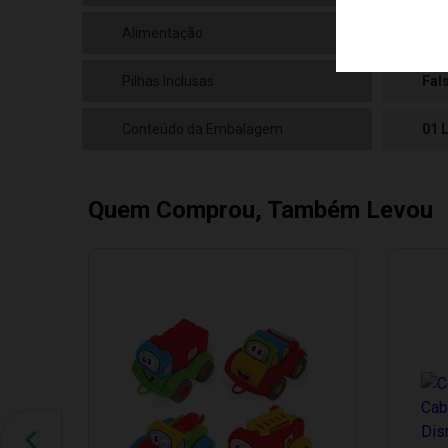
Alimentação
N/a
Pilhas Inclusas
Fal
Conteúdo da Embalagem
01 
Quem Comprou, Também Levou