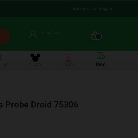
Informe a sua Região
Minha Conta
0
Blog
LIVE
DISNEY
JOGOS
s Probe Droid 75306