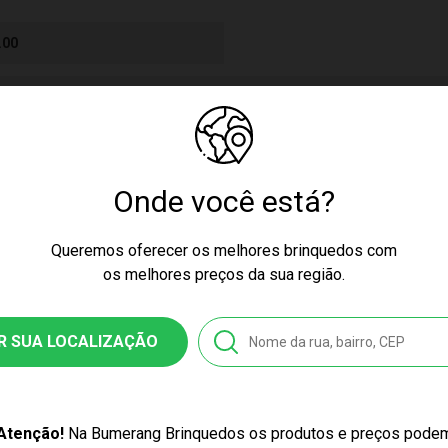
.00
 7 Anos
cores podem variar entre as imagens mostradas acima e o produto.
Onde você está?
culino
Lego® Star Wars - Probe Droid 75306
Queremos oferecer os melhores brinquedos com
os melhores preços da sua região.
ney
nquedo
R SUA LOCALIZAÇÃO
1175306
Atenção!
Na Bumerang Brinquedos os produtos e preços pode
419340540