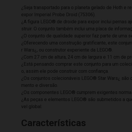
¿Seja transportado para o planeta gelado de Hoth e r
expor Imperial Probe Droid (75306).
¿A figura LEGO® de droide para expor inclui pernas 
struir. O conjunto também inclui uma placa de informa
¿O conjunto de qualidade superior faz parte de uma s
¿Oferecendo uma construção gratificante, este conjun
r Wars¿, ou construtor experiente da LEGO®.
¿Com 27 cm de altura, 24 cm de largura e 11 cm de pr
¿Está pensando comprar este conjunto para um colec
o, assim ele pode construir com confiança.
¿Os conjuntos colecionáveis LEGO® Star Wars¿ são co
mento e diversão.
¿Os componentes LEGO® cumprem exigentes normas da
¿As peças e elementos LEGO® são submetidos a queda
vel global.
Características