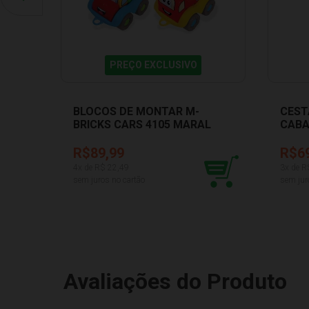
PREÇO EXCLUSIVO
BLOCOS DE MONTAR M-
CEST
BRICKS CARS 4105 MARAL
CABA
DISM
R$89,99
R$6
4
x de R$
22,49
3
x de R
sem juros no cartão
sem jur
Avaliações do Produto