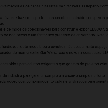
eviva memórias de cenas clássicas de Star Wars: O Império Cont
ajustáveis e traz um suporte transparente construído com peças
ção.
érie de modelos colecionáveis para construir e expor LEGO® Sta
to de 683 peças é um fantástico presente de aniversário, Natal
ofundidade, este modelo para construir não ocupa muito espaço,
ionador de memorabilia Star Wars¿ que é novo na construção L
ncebidos para adultos exigentes que gostam de projetos criativ
 indústria para garantir sempre um encaixe simples e forte.
, aquecidos, comprimidos, torcidos e analisados para garantir