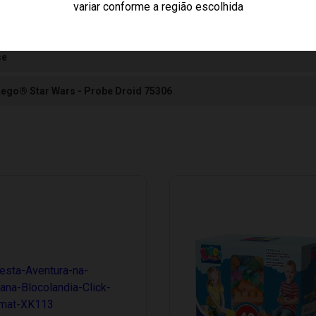
variar conforme a região escolhida
se
Lego® Star Wars - Probe Droid 75306