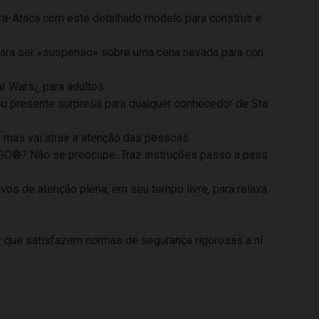
ra-Ataca com este detalhado modelo para construir e
 para ser «suspenso» sobre uma cena nevada para con
r Wars¿ para adultos.
 ou presente surpresa para qualquer conhecedor de Sta
 mas vai atrair a atenção das pessoas.
EGO®? Não se preocupe. Traz instruções passo a pass
os de atenção plena, em seu tempo livre, para relaxa
 que satisfazem normas de segurança rigorosas a ní