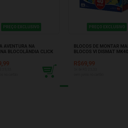
PREÇO EXCLUSIVO
PREÇO EXCLUSIVO
A AVENTURA NA
BLOCOS DE MONTAR MA
NA BLOCOLÂNDIA CLICK
BLOCOS VI DISMAT MK4
AT XK113
9,99
R$69,99
$
23,33
3
x de R$
23,33
os no cartão
sem juros no cartão