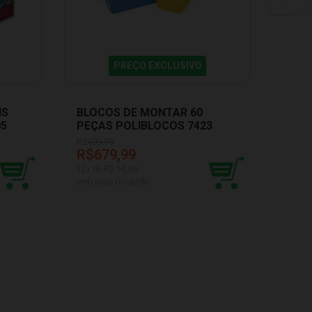
PREÇO EXCLUSIVO
IS
BLOCOS DE MONTAR 60
05
PEÇAS POLIBLOCOS 7423
POLIPLAC
R$
699,99
R$679,99
12
x de R$
56,66
sem juros no cartão