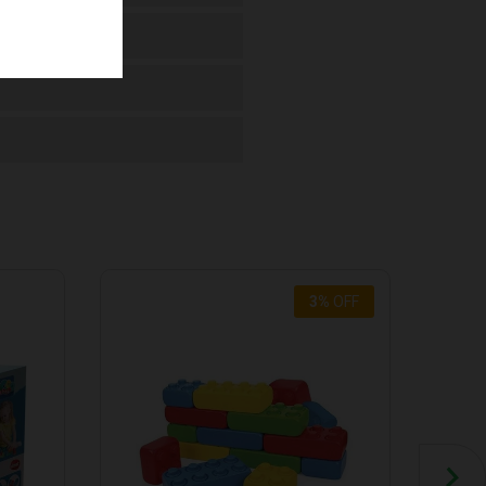
3
%
OFF